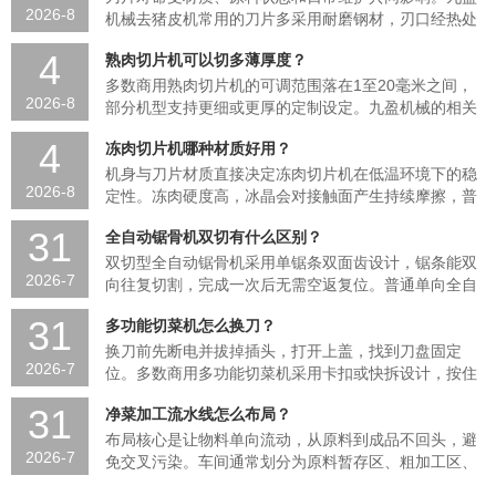
2026-8
机械去猪皮机常用的刀片多采用耐磨钢材，刃口经热处
理后硬度较高，能适应冷鲜猪肉的皮层分离。
4
熟肉切片机可以切多薄厚度？
工作原理上，传动轴带动棘齿辊将带皮肉块送...
多数商用熟肉切片机的可调范围落在1至20毫米之间，
2026-8
部分机型支持更细或更厚的定制设定。九盈机械的相关
设备通过双变频分别控制刀速与输送速度，配合可调刀
4
冻肉切片机哪种材质好用？
组，让操作人员按菜品需求选择具体数...
机身与刀片材质直接决定冻肉切片机在低温环境下的稳
2026-8
定性。冻肉硬度高，冰晶会对接触面产生持续摩擦，普
通钢材容易出现锈蚀或刃口崩缺。
31
全自动锯骨机双切有什么区别？
目前行业常见选择是整机采用食品级304不锈钢。这
种...
双切型全自动锯骨机采用单锯条双面齿设计，锯条能双
2026-7
向往复切割，完成一次后无需空返复位。普通单向全自
动锯骨机只有单面齿，每锯完一段就必须退回起点再推
31
多功能切菜机怎么换刀？
进原料。
从结构原理看，双切全自动...
换刀前先断电并拔掉插头，打开上盖，找到刀盘固定
2026-7
位。多数商用多功能切菜机采用卡扣或快拆设计，按住
解锁按钮后逆时针旋转旧刀盘即可取出；新刀盘对准定
31
净菜加工流水线怎么布局？
位槽放入，听到卡到位的声响后锁紧。部分...
布局核心是让物料单向流动，从原料到成品不回头，避
2026-7
免交叉污染。车间通常划分为原料暂存区、粗加工区、
清洗切配区、沥水包装区和成品冷藏区，中间用隔断或