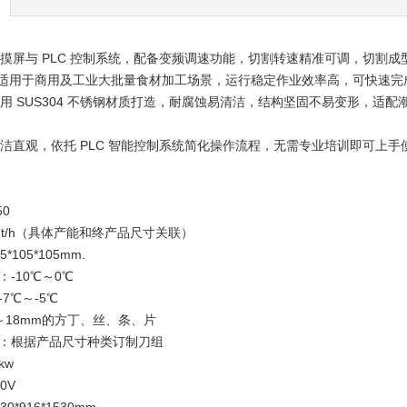
载触摸屏与 PLC 控制系统，配备变频调速功能，切割转速精准可调，切割
机适用于商用及工业大批量食材加工场景，运行稳定作业效率高，可快速完
体采用 SUS304 不锈钢材质打造，耐腐蚀易清洁，结构坚固不易变形，
面简洁直观，依托 PLC 智能控制系统简化操作流程，无需专业培训即可上
50
1.2t/h（具体产能和终产品尺寸关联）
105*105mm.
-10℃～0℃
7℃～-5℃
～18mm的方丁、丝、条、片
：根据产品尺寸种类订制刀组
kw
0V