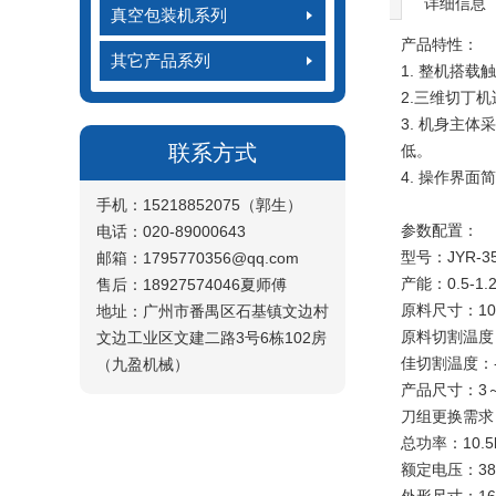
详细信息
真空包装机系列
产品特性：
其它产品系列
1. 整机搭
2.三维切丁
3. 机身主
联系方式
低。
4. 操作界
手机：15218852075（郭生）
参数配置：
电话：020-89000643
型号：JYR-3
邮箱：1795770356@qq.com
产能：0.5-
售后：18927574046夏师傅
原料尺寸：105*
地址：广州市番禺区石基镇文边村
原料切割温度：
文边工业区文建二路3号6栋102房
佳切割温度：-
（九盈机械）
产品尺寸：3
刀组更换需求
总功率：10.5
额定电压：38