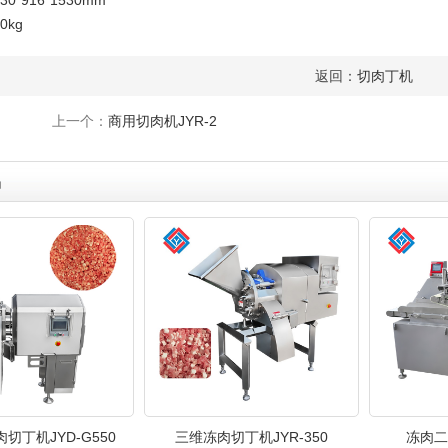
0*916*1530mm
0kg
返回：
切肉丁机
上一个：
商用切肉机JYR-2
品
切丁机JYD-G550
三维冻肉切丁机JYR-350
冻肉二