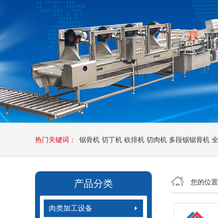
热门关键词：
锯骨机
切丁机
砍排机
切肉机
多段锯锯骨机
产品分类
您的位
肉类加工设备