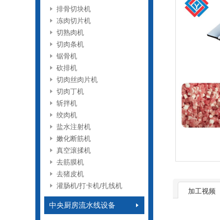
排骨切块机
冻肉切片机
切熟肉机
切肉条机
锯骨机
砍排机
切肉丝肉片机
切肉丁机
斩拌机
绞肉机
盐水注射机
嫩化断筋机
真空滚揉机
去筋膜机
去猪皮机
灌肠机/打卡机/扎线机
加工视频
中央厨房流水线设备