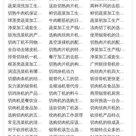
蔬菜清洗加工生产线/流水线的加工流程是怎样的？
这款切熟肉片机省时又省力
两种不同的去筋膜机
切熟牛肉机保证生产的稳定
鲜切蔬菜加工生产线/流水线的优势
鲜切蔬菜加工生产线/流水线的工艺流程
球茎类蔬菜加工生产线/流水线的技术工艺流程
牛肉断筋机的日常使用和维护
蔬菜初加工生产线/流水线的加工流程
净菜加工成套生产线是由哪些设备构成的
蔬菜加工生产线/流水线的产品介绍
冻肉切丁机的选择建议
鼓泡洗菜机的产品特点
选购肉丝肉片机就看这三几点
使用锯骨机的注意事项
切肉丁机不同物料的选择
真空滚揉机的配置如何
切熟肉片机的配置介绍
全自动去猪皮机是如何进行工作的
切熟肉片机的特点介绍
净菜加工生产线/流水线的加工流程有哪些呢？
排骨切块机一机多用满足不同要求
餐厅加工的去筋膜机
净菜加工成套生产线简单介绍
根茎类蔬菜加工生产线/流水线的加工流程
切熟肉片机的构造和特点有哪些
广州斩排骨机价格一般是多少
涡流洗菜机有哪些特点
切鸡块机动力
肉丝肉片机四大优势
切腊肉条机的结构特征
能替代人工的切肉丁机有什么特点
斩排骨机更快更实用
实力派的锯骨机
去猪油机替代传统手工切皮
切肉机在食品加工领域中的优势
切鸡块机的产品特点
切肉丁机的料斗堵住了怎么办
商用锯骨机厨房好帮手
切肉机是餐饮业的大势所趋
切肉机的选购主要看这3点
如何挑选一台合适的砍排机呢？
切肉机是食品加工的好帮手
这款切肉丁机器省时又省力
切肉丝肉片机的产品特点
选购切肉机的五个标准
绞肉机的工作原理
砍排机产品特点
常见洗菜机的清洗方式
选购切肉机应该注意这几点
切肉机的组成及应用怎样？
对于砍排机该怎么维护呢？
锯骨机该怎么选择合适的？
性能特点众多的砍排机