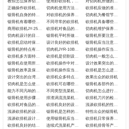
教你怎么保养切肉机？
使用好砍排机，对我们的帮助
对切肉机所做的保养工作？
正确操作砍排机的重要性
切肉机使用方法是怎样的？
砍排机应做的准备工作？
锯骨机自身的特点有哪些？
对砍排机的保养维护工作该怎么做？
切肉机为餐馆节省人工成本
锯骨机有着哪些特点？
不同寻常的砍排机
砍排机具备哪些特性？
商用砍排机JY-25K具备怎样的特点？
砍排机对食品的切片步骤
切肉机维护保养是怎么安排的呢？
切肉机设计的目的及清洗方法
锯骨机平时所做的维护有哪些？
锯骨机所要注意的事项
砍排机启动对保护设施的检查
设计良好的砍排机
锯骨机应当注意的事项
锯骨机的特点有哪些？
切肉机JYR-10B所具备的特点有哪些？
砍排机操作应当牢记的点
砍排机多方面特点解析
砍排机是切割设备中的好手
切肉机一般怎么使用呢？
锯骨机在使用所注意的事项
砍排机操作中对参数的设定
设计效果突出的切肉丁机
锯骨机效率及保养知识介绍
砍排机操作应当注意的事项
砍排机是怎么进行操作的呢？
设计突出的台湾锯骨机TJ-330
砍排机众多特点怎么体现
效果出众的砍排机
切肉机是怎么使用的呢？
砍排机可在哪些方面应用
锯骨机各部件的特点介绍
能力不同凡响的砍排机
不同类型洗菜机的原理
切肉机怎么进行使用与维护？
锯骨机使用步骤分享
排渣涡流洗菜机的功能部件介绍
砍排机刀片的检查工作分享
砍排机对食品的切片步骤怎样？
砍排机良好的设计及特点
浅谈砍排机的性能特点
浅谈砍排机的设备结构
锯骨机是怎样的一款产品
特性出众的锯骨机
浅谈砍排机设计小知识
使用锯骨机应当注意的各种事项
砍排机日常保养及要点
砍排机良好的结构特点
连续式洗菜机产品自身特性分析
砍排机排骨等产品的锯切帮手