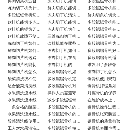
鲜肉切条机适合小型餐饮店使用吗？
冻肉切丁机如何选择适合食品加工厂的型号？
多段锯锯骨机和锯骨机有什么区别？
冻肉切丁机为什么那么贵？
鲜肉切条机能切鸡鸭鹅肉吗？
多段锯锯骨机能加工哪些类型的骨头？
多段锯锯骨机切猪蹄吗？
冻肉切丁机清洗方法和注意事项有哪些？
鲜肉切条机切块时如何调节速度？
砍排机能切多冻的肉类？
冻肉切丁机能切带骨头吗？
多段锯锯骨机能切铁板吗？
砍排机的锯齿刀切冻肉能用吗？
冻肉切丁机为什么不能切熟肉和鲜肉呢？
多段锯锯骨机在商用加工中有哪些用途？
砍排机故障不复位怎么回事？
三维冻肉切丁机原理跟二维切丁机有什么区别？
多段锯锯骨机锯条断了有危险吗？
冻肉切丁机如何处理冷冻牛肉加工任务？
砍排机能在哪些食品加工场合大显身手？
多段锯锯骨机为何成为肉类加工的必备工具？
鲜肉切片机如何满足餐饮行业的日常需求？
冻肉切丁机如何提升食品加工效率？
多段锯锯骨机好用吗？揭秘其在食品加工中的优势
鲜肉切片机选购时需要注意哪些关键点？
冻肉切丁机在食品加工中能解决哪些问题？
多段锯锯骨机适合哪些食品加工场景？
鲜肉切片机能切多薄？尺寸能调吗？
冻肉切丁机的工作原理是什么？为何不适合切鲜肉？
谁发明了多段锯锯骨机？九盈机械的创新突破
鲜肉切片机怎么选？高效切片的实用指南
多段锯锯骨机如何维护？延长设备寿命的技巧
冻肉切丁机怎么用才安全？操作与保养技巧
酸菜清洗线不使用时操作人员应当做些什么？
多段锯锯骨机定期检查是为了确保设备效果
锯骨机使用规范众所周知
适合酸菜清洗线工作的环境
多段锯锯骨机对工作环境不适应怎么办？
锯骨机掉锯条如何调整
水果清洗流水线应用在实际中的效果
操作人员需遵守多段锯锯骨机的使用要求
对锯骨机的保养
水果清洗流水线使用前不能够有污渍
减少多段锯锯骨机损失可以用哪些措施
在维护成本上，锯骨机往往在哪方面出大头
一条合格的酸菜清洗线
多段锯锯骨机的使用也需要相应的条件合格
锯骨机操作过程需细致
水果清洗流水线工作前检查设备很重要
多段锯锯骨机的保养工作是为了避免损伤
锯骨机张紧装置记得润滑
酸菜清洗线使用寿命跟什么有关？
多段锯锯骨机自身性能会受哪些影响
锯骨机的质量检验
工人对水果清洗流水线的清洁过程
多段锯锯骨机短期存放有哪些值得注意的点
锯骨机表面也需要保护