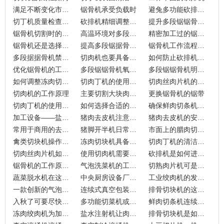
满足不断变化市场需求的多段锯锯骨机
锯骨机承受负载时
避兔多功能砍排机出现裂缝
切丁机质量检查评估
砍排机精细调整步骤
提升多段锯锯骨机的防腐能力
锯骨机切割时的噪音
高温环境对多段锯锯骨机的影响
精密加工过的锯骨机
锯骨机还是选择小型的
提高多段锯据骨机的可持续性
锯骨机工作流程优化方案
多段据据骨机禁止事项
切肉机也要具备绝缘性吗？
如何防止砍排机的过载问题？
优化锯骨机的工作流程
多段锯锯骨机氧化可以通过哪些措施来避免？
多段锯锯骨机明显的加工优势
如何调整冻肉切丁机的预压力?
切肉丁机的使用注意事项
切肉丝肉片机的使用过程中
切肉机的工作原理
主要切割大块肉类的砍排机
更换锯骨机的锯带
切肉丁机的使用情况
如何选择合适的洗菜机?
确保鲜肉切条机卫生的措施
加工设备——盐水注射机
猪肉去皮机注意事项
猪肉去皮机的安装位置如何确定?
常用于商用的去筋膜机
猪脚开半机日常维护
市面上的腊肉切条机
禽类切块机操作时需要注意哪些?
冻肉切块机具备的特点
切肉丁机的清洁方法
切肉丝肉片机如何提高工作效率?
使用切肉机需要注意以下事项
砍排机是如何进行食品切割的?
锯骨机的工作原理是什么?
气泡洗菜机的工作原理
切熟肉片机可是食品加工行业的福音
蔬菜脱水机在这些行业的用武之地
中央厨房设备厂家能够提供的有什么？
工业绞肉机的发展代表了什么？
一款创新的气泡涡流洗菜机
连续式真空包装机具备哪些功能呢？
排骨切块机的这些配置足够了
入秋了可要尽快选购香肠灌肠机
多功能切菜机或许才是未来
鲜肉切条机连续工作轻轻松松
冻肉绞肉机为加工冻肉而生
盐水注射机让肉的口感变好
排骨切块机是如何实现一机多用的