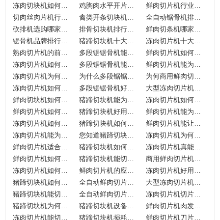
冻肉切块机如何应对高峰期生产压力？
鸡胸肉水平开片机厂家排行榜，谁家更出色？
鲜肉切片机行业排行榜，谁家名列前茅？
切肉丝肉片机行业排行，九盈机械有何亮点？
禽类开条切块机哪个品牌厂家好？排行榜前十
全自动锯骨机排行榜前十，选哪个品牌更靠谱？
砍排机选购哪家强？品牌排行揭秘
排骨切块机排行榜前十品牌厂家？
鲜肉切条机哪家强？十大品牌厂家揭秘
锯骨机品牌排行前十，哪家更值得选？
猪蹄切块机十大品牌排名
冻肉切片机十大排名品牌厂家
熟肉切片机的前十品牌厂家排名
多段锯锯骨机能为食品企业带来哪些竞争优势？
鲜肉切片机如何助力肉类加工厂优化供应链？
冻肉切片机如何让加工厂扭转订单危机？
多段锯锯骨机能为肉类切割带来什么改变？
鲜肉切片机能为食品加工标准化加分吗？
冻肉切片机为何能满足高标准加工需求？
为什么多段锯锯骨机适合冷冻肉加工？
为何商用鲜肉切片机适合中央厨房的批量生产？
冻肉切片机如何助力食品出口加工的品质保障？
多段锯锯骨机好维护吗？
大型冻肉切片机如何简化生产线管理？
鲜肉切块机如何适配不同肉类加工工艺？
猪蹄切块机能为餐饮企业解决哪些难题？
冻肉切片机如何应对大批量食材加工需求？
鲜肉切片机如何融入现代化食品生产线？
猪蹄切块机好用吗？食品加工如何选择适合的设备？
鲜肉切片机能为加工厂带来哪些改变？
冻肉切片机如何助力食品批发商提升竞争力？
猪蹄切块机如何保障食品加工的安全性？
鲜肉切片机能让肉类加工更省心吗？
冻肉切片机能为冷链加工带来哪些优势？
您知道猪蹄切块机能为您的企业节省多少成本吗？
冻肉切片机为何成为食品加工的热门选择？
鲜肉切片机适合您的加工需求吗？
猪蹄切块机如何为您的食品加工带来便利？
冻肉切片机真能提升您的加工效率？
鲜肉切片机如何在食品行业中开拓新商机？
猪蹄切块机能切牛羊肉吗？
商用鲜肉切片机能切熟肉吗？
冻肉切片机如何保持切片均匀？
鲜肉切片机的应用与选购要点
冻肉切片机好用吗？揭秘其加工优势
猪蹄切块机如何助力肉类加工厂生产？
全自动鲜肉切片机怎么润滑？
大型冻肉切片机应该买哪种？
猪蹄切块机能切多少斤肉？
全自动鲜肉切片机是直线机好还是环绕机好？
冻肉切片机切片不成卷什么原因？
猪蹄切块机为何切块大小不一致？
猪蹄切块机设备有哪些？
鲜肉切片机肉发热怎么回事？
冻肉切片机能切多厚？
猪蹄切块机损耗大吗？猪脚切块机值得买吗？
鲜肉切片机刀片过热怎么办？