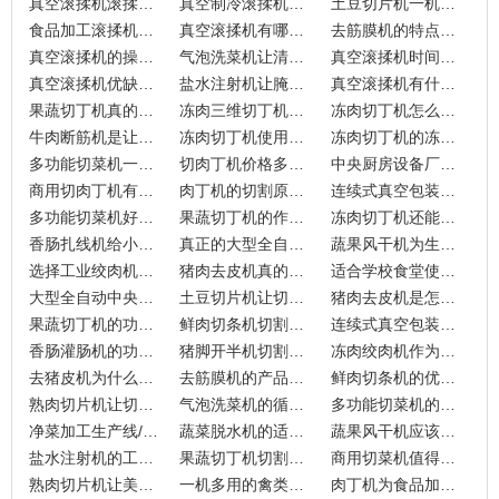
真空滚揉机滚揉牛肉多长时间好？
真空制冷滚揉机是怎么制冷的？
土豆切片机一机多用切割不费力
食品加工滚揉机为什么要真空的？
真空滚揉机有哪些注意事项？如何保障食品质量与？
去筋膜机的特点可真不少
真空滚揉机的操作流程是怎样的？
气泡洗菜机让清洗更全面
真空滚揉机时间怎样设定？
真空滚揉机优缺点的天平哪一边更重要？
盐水注射机让腌肉变得更容易
真空滚揉机有什么作用与广泛适用领域？
果蔬切丁机真的大有可为
冻肉三维切丁机工作原理和作用是什么？三维和二维有哪些区别？
冻肉切丁机怎么调节肉粒大小？
牛肉断筋机是让肉变美味的关键
冻肉切丁机使用说明如何确保操作与操作人员？
冻肉切丁机的冻肉要化冻吗？
多功能切菜机一机多用可不简单
切肉丁机价格多少钱才能满足您的需求？
中央厨房设备厂家提供的这款涡流洗菜机
商用切肉丁机有哪些操作规划？
肉丁机的切割原理是什么？
连续式真空包装机能加工多种原材料
多功能切菜机好效果看得见
果蔬切丁机的作用可不小
冻肉切丁机还能切条切片
香肠扎线机给小企业带来不少的便利！
真正的大型全自动中央厨房设备厂家能提供什么？
蔬果风干机为生产带来便携
选择工业绞肉机的主要标准是什么呢？
猪肉去皮机真的能去干净肉皮吗？
适合学校食堂使用的多功能切菜机
大型全自动中央厨房设备厂家能够提供什么产品？
土豆切片机让切菜更加轻松!
猪肉去皮机是怎么将肉皮切下来的？
果蔬切丁机的功能有什么？
鲜肉切条机切割更顺心
连续式真空包装机的设备简介
香肠灌肠机的功能介绍
猪脚开半机切割自如
冻肉绞肉机作为肉类前期加工设备
去猪皮机为什么这么常见呢？
去筋膜机的产品能力如何？
鲜肉切条机的优势是什么？
熟肉切片机让切割更简单
气泡洗菜机的循环清洗功能
多功能切菜机的切割效果理想
净菜加工生产线/流水线用户更加认可
蔬菜脱水机的适用性如何
蔬果风干机应该怎么选择呢？
盐水注射机的工作原理和作用是什么
果蔬切丁机切割有保障
商用切菜机值得推荐吗?
熟肉切片机让美味不停
一机多用的禽类切块机
肉丁机为食品加工而生