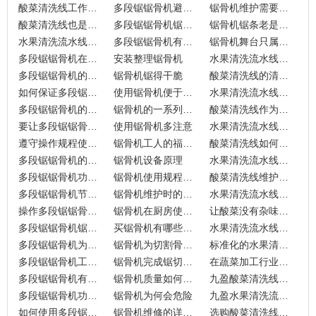
酸菜清洗线工作前的准备工作
多段锯锯骨机避免了损耗
锯骨机维护需要下大功夫的
酸菜清洗线也是能够提升生产效率的
多段锯锯骨机锯条需要足够坚韧
锯骨机锯条老是掉可采用的手段
水果清洗流水线的结构是怎样的
多段锯锯骨机有哪些表面处理？
锯骨机舞台只属于你
多段锯锯骨机在设计上的特别之处
安装整理锯骨机
水果清洗流水线所具备的原理
多段锯锯骨机的优良之处
锯骨机锯得干脆
酸菜清洗线的清洗过程
如何保证多段锯锯骨机切割的精度和质量?
使用锯骨机便于调节加工厚度
水果清洗流水线工作原理来源于什么
多段锯锯骨机的切割精度
锯骨机的一系列优点
酸菜清洗线作为酸菜做菜的前一步骤
要让多段锯锯骨机保持稳定
使用锯骨机多注意
水果清洗流水线脏了怎么清洗
遵守操作规程使用多段锯锯骨机
锯骨机工人的福音！
酸菜清洗线如何清洗的干净
多段锯锯骨机的间隙
锯骨机设备原理
水果清洗流水线风干技术的详情
多段锯锯骨机功能演示的先后顺序
锯骨机使用规程很重要
酸菜清洗线维护方面可以采用哪些方式
多段锯锯骨机节省人工很厉害
锯骨机维护时的建议推荐
水果清洗流水线是怎么做工作的
操作多段锯锯骨机需要注意哪些事项?
锯骨机在厨房使用的注意事项
让酸菜没有杂味的酸菜清洗线
多段锯锯骨机锯条有哪些值得注意的点
买锯骨机有哪些建议？
水果清洗流水线在工作中是怎么样的？
多段锯锯骨机为满足切割需求的设计
锯骨机为切割骨头而设计
标准化的水果清洗流水线流程
多段锯锯骨机工作中究竟节约什么
锯骨机完成锯切任务的原理是什么
在蔬菜加工行业的酸菜清洗线
多段锯锯骨机有着怎样的操作流程
锯骨机质量如何得到保证
九盈酸菜清洗线工作时为何如此干净
多段锯锯骨机功能带来的作用
锯骨机为何会危险
九盈水果清洗流水线是您的选择
如何使用多段锯锯骨机才能够让损耗少
锯骨机维修的详细过程
选购酸菜清洗线需考虑各种因素