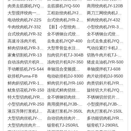
肉类去筋膜机JYQ-520
去筋膜机JYQ-500
商用绞肉机JY-120B
大型搅拌绞肉一体机JY-532
工程款绞肉机JYJ-35
两刀三网绞肉机JYJ-32
电动绞肉机JY-22S
台式绞肉机JYR-22A
鲜肉绞肉机JY-432
牛肉绞肉机JY-332
【新】小型绞肉机JYR-32B
小型绞肉机JYR-32A
台式绞肉机JYR-32
全不锈钢台式绞肉机JYR-12A
全不锈钢台式绞肉机JYR-12
高速冷冻肉片机
去鱼皮机JYQP-400
台式去鱼皮机JYQP-270
鲜肉切块机JYR-309D
大型带骨盐水注射机 JYR-210
气动拉紧打卡机JYDK-10
家禽切割机JYR-13
扣肉切片机TJ-304B
切熟牛肉片机TJ-304A
自动冻肉切片机RJY-350D
冻肉切片机RJY-350
猪皮去油机JYR-500
手动断筋机JYS-544
单轴混合变频搅拌机TJ-608B
单轴搅拌机TJ-608
砍排机Puma-FB
电动砍排机DJ-9300
肉片砍排机DJ-9500
鲜肉斜切机JYR-160X
鲜肉切片机JYR-160
肉类切斜片机JYR-45X
鱿鱼切花机JYR-150
连续式鲜肉切丝机JY-120R
旋转切大片机JYQ-120
特大型切肉机JYR-500T
全不锈钢切肉丝肉片机JYR-130A
不锈钢切丝切片机JYR-130
小型切肉机JYR-250
商用搅拌机JYJB-38L
小型搅拌机JYJB-20L
液压升降打浆机JY-400L
高速打浆机JY-350L
肉丸打浆机JY-150L
大型切肉丝机JY-10BD13
自动切肉丝肉片机JYR-10BD
多功能切肉机JYR-10B
大型切肉丝肉片机JYR-10A
锯骨机TJ-250R/L
锯骨机TJ-290R/L