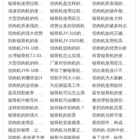
锯骨机使用过程中要注意什么？
切肉机是怎样的一款设备
切肉机所表现的优势
浅谈切肉机的使用技巧
锯骨机使用过程中的注意事项
切肉机的操作相关讲究
大型切肉机的特点概括
锯骨机使用应注意哪些点
锯骨机的各大特点分享
切肉机所表现的特点
优势众多的切肉机
切肉机的诸多特点
切肉机的强大优势
锯骨机JY-310的优势如何突显
切肉机如何正确使用
剖析锯骨机的各部件
锯骨机JY-250S相关点分享
切肉机实用性高，并非一个摆设
切肉机JYR-10B也是狠角色
切肉机切肉的好帮手
切肉机的优势分析
台湾锯骨机TJ-330的特点
锯骨机怎么实现锯骨加工
科普锯骨机的使用注意点
大型切肉机的特点表现
厂家对切肉机的关注点
锯骨机使用应注意的事项
切肉机JYR-10B的特点分享
带你了解锯骨机的护养宝典
切白菜机设计不能少
切肉机有哪些设计
切割不同大小的肉类食品，就用切肉机
切肉机为大家解决切肉难题
切肉机的这些操作姿势才正确
为后厨提高工作效率的切肉机
砍排机使用如何的维护?
提高切割效率，锯骨机势不可挡
锯骨机可以怎么用
延长锯骨机的使用寿命，这些点不能忘
锯骨机中耐导向块与锯条的作用
锯骨机可由哪些部件组成
教你理智选择切肉机，节约成本
这样的切肉机你了解吗？
如何操作切肉机？
拿到切肉机后需做什么？
锯骨机的的强大优势
锯骨机的前景
切肉机当然可使肉片厚薄均匀啦
切肉机使用后，该做哪些事情
锯骨机安装规章早知道
那些部件，构成了锯骨机
稳定好锯带，让锯骨机好用
切肉机当然要正规使用
切肉机-切肉中的行家
切肉机-有你更方便
锯骨当选锯骨机
有了这些，砍排机使用更有保障