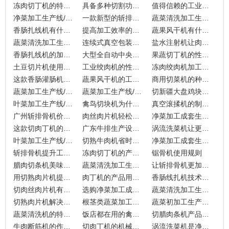
冻肉切丁机的特点一次明白
具备多种切割功能的鲜肉切条机
值得信赖的工业绞肉机
净菜加工生产线/流水线的工作要点
一款新型的斩排骨机
蔬菜清洗加工生产线/流水线的工序
香肠扎线机有什么设备优势呢？
提高加工效率的一款砍排机
蔬果风干机有什么功能
蔬菜清洗加工生产线/流水线为人们提供便利
连续式真空包装机的各项配置如何？
盐水注射机让肉的口感好
香肠扎线机的加工优势
大型全自动中央厨房设备厂家介绍设备
果蔬切丁机的性能特点
土豆切片机使用之前的注意事项
工业绞肉机的性能分析
冻肉绞肉机加工的优势
这款香肠灌肠机有什么特点？
蔬果风干机的工作原理是什么？
商用切菜机的种类介绍
蔬菜加工生产线/流水线的方案可以进行定制
蔬菜加工生产线/流水线的配套设施和优点
切新疆大盘鸡块机的优势在哪里？
叶菜加工生产线/流水线的产量如何呢？
禽鸟切块机为什么受到人们的青睐？
真空滚揉机的制冷效果如何实现？
广州斩排骨机价格是多少
肉丝肉片机轻松搞定各种食材
净菜加工成套生产线的解决方案
这款切肉丁机的详细介绍
广东牛排生产设备厂家常用的设备有哪些？
涡流洗菜机让更多餐饮企业受益
叶菜加工生产线/流水线的功能简介
切熟牛肉机省时又省力
净菜加工成套生产线能有多强大?
斩排骨机提升工作的效率
冻肉切丁机的产品特性
锯骨机使用规则
腊肉切条机美味享不停
蔬菜清洗加工生产线/流水线的前处理工作
让斩排骨机更加顺手的使用技巧
用切熟肉片机提高的效率
肉丁机的产品用途以及特性
香肠线扎机技术稳定广受青睐
切肉丝肉片机有哪些功能？
选购净菜加工成套生产线应该注意哪些
蔬菜清洗加工生产线/流水线的流程及特点
切熟肉片机解决食材切割的困扰
根茎类蔬菜加工生产线/流水线设备的介绍
蔬菜初加工生产线/流水线的用处有哪些
蔬菜清洗机的特点和操作注意事项说明
饭店都在用的禽鸟切块机
切腊肉条机产品简介以及特点
牛肉断筋机的作用是什么？
切肉丁机的机械维护说明
涡流洗菜机是净菜加工不可少的设备