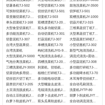
切薯条机TJ-502
中型切菜机TJ-306
鼓泡洗菜机JY-3500
可拆卸切菜机TJ-305C
切丝切片机TJ-501
切笋机TJ-501
双变频切菜机TJ-305
切姜机TJ-503
双槽洗菜机JY-1000
单头切菜机TJ-168
双槽漂烫机TJ-200-2
切蒜片机TJ-315
大型食堂切菜机TJ-301DJ
双头多功能切菜机TJ-301D
三维果蔬切丁机TJ-1500D
多功能洗菜机TJ-130L
自动切菜机TJ-301
大型果蔬切丁机TJ-1500
切姜泥机TJ-307
打蒜泥机TJ-307
大型蔬菜打碎机TJ-307
台湾大型蔬果切片机TJ-501D
单槽洗菜机TJ-70
小型切葱机TJ-302
台湾洗菜机
枸杞清洗机JYG-9000
新型气泡清洗机JY-5000
大型洗菜机JY-5000
气泡清洗去杂机JY-3800
涡流式清洗+震动沥干机JYW-3000
气泡分离洗菜机JY-2500
四槽洗菜机TJ-200-4
小型蒜泥机TJ-308
三槽洗菜机JY-300X
刹菜机、切馅机、打粒机、月饼馅料机TJ-310
多功能打碎机TJ-308-3
切菜切肉多用切菜机TJ-118
核桃仁打碎机TJ-209
多功能啤水机TJ-70
切丝切片切丁机TJ-312A
多功能电动切菜机(漏斗式)TJ-312
木耳海带切丝机TJ-206
菇类切片机TJ-205
大型螺旋去皮清洗机JYTP-3000
全自动毛刷清洗去皮机JYTR-2800
土豆清洗脱皮机JYTP-1800
毛辊清洗去皮机JYTP-1500
洗姜机JYTP-80
自动土豆削皮机JYG-500
白萝卜去皮机JYTP-40T
胡萝卜削皮机JYTP-40
白萝卜削皮机JYTP-40B
双头瓜果削皮机JYXP-106-2
全自动涡流清洗去杂机