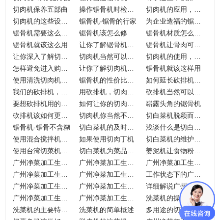
切肉机保养五部曲
操作锯骨机时检查的六大步骤
切肉机的应用，让肉类食品加工更便利
切肉机的这些设置，可护你周全
锯骨机-锯骨的行家
为企业造福的锯骨机来了
锯骨机需要这么呵护
锯骨机该怎么修
锯骨机材质怎么来选
锯骨机就该这么用
让你了解锯骨机的妙用
锯骨机让骨肉可以好的分离
让你深入了解切肉机
切肉机当然可以让你事半功倍
切肉机的使用，达到你想要的预期
怎样避免进入购买切肉机的误区
让你了解切肉机的妙用
锯骨机就该这样用
使用清洗切肉机时该了解的小技巧
锯骨机的性价比当然高
如何延长砍排机的使用寿命？
我们的砍排机，有这些优势
用砍排机，切肉就是快
砍排机当然可以助你一臂之力
要想砍排机用的好，就得遵守操作规则
如何让你的切肉机焕然一新
崭露头角的锯骨机
砍排机该如何更新换代
切肉机你当然不能盲目使用啦
切白菜机脱颖而出的点
锯骨机-锯骨不含糊
切白菜机的及时维护跟保养
浅谈什么是切白菜机
使用混合搅拌机的注意事项
如果使用切肉丁机
切白菜机的维护工作
使用台湾切菜机的好处
切白菜机为菜品加工省时省力
姜泥机让食物粉碎更简单
广州净菜加工生产线日常所要做的维护工作
广州净菜加工生产线开启之前的检查工作
广州净菜加工生产线所需要进行的保养工作
广州净菜加工生产线配件所要满足的条件
广州净菜加工生产线是如何成为正规设备的
工作状态下的广州净菜加工生产线
广州净菜加工生产线所存在的目的
广州净菜加工生产线整体结构的构造
详细解说广州净菜加工生产线
广州净菜加工生产线的知识点分享
广州净菜加工生产线跟同行相比的优势
洗菜机的操作注意事项？
洗菜机的主要特点？
洗菜机的简单概述
多用途的切菜机，你爱了么