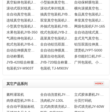
真空贴体包装机JYB-760
小型贴体真空包装机JYB-350
自动保鲜膜包装机FJY-15B
滚动式双封线真空包装机JYB-1000
滚动式单封线真空包装机JYB-1000
横向滚揉真空包装机JYH-1000
全自动真空包装机JYB-850
抽真空包装机JYB-800
食品真空包装机JYB-700
连续真空包装机JYB-600（凹平槽）
双室真空包装机JYB-600
单室真空包装机JYB-500
小型真空包装机JYB-400
外抽式包装机JYB-600
网袋包装机FJY-165
水果包装机JYB-350
枕式包装机JYB-250B
全自动连续式真空包装机JYB-ATV330
气调拉伸包装机JYB-520C
蔬菜真空包装机JYB-600X
盒式充气真空包装机JY-ATV350
枕式包装机JYB-600XW
全自动铝箔双面拉伸真空包装机JYB-520
铝箔双面拉伸真空包装机JYB-420
自动拉伸膜真空包装机JYB-520
全自动拉伸膜真空包装机JYB-420
漂烫机JYPT-5000
自动称重机
蔬菜自动包装机
多功能封口机JYF-12
JYB-420组合称量全自动包装机
JYB-720组合称量全自动包装机
广州包装机、小型包装机、真空包装机JYZ-400
包装机SY-M903T
包装机 TJ-M903V
其它产品系列
酱料灌装机
全自动洗筐机JY-4800
立式胶体磨机JY-130
肉饼成型机JYR-100S
洗肉机JY-130L
分页打码机
全自动平面贴标机
立式肉类填充机JY-60T
卧式填充机JY-60W