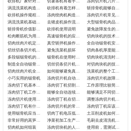
砍排机厂家针对于设备故障的分析
切薯条机有着手动和自动两种
冻肉切片机刀片的调整方式
涡流洗菜机构造所带来的用途
砍排机有着怎样的操作规程
斩排骨机能够自动进行工作
砍排机操作规程很重要
冻肉绞肉机构造所带来的工作原理
冻肉切片机常见故障分析
涡流洗菜机基础工作原理详解
去猪皮机操作流程不可少
大型锯骨机肉品加工的好工具
斩排骨机价值影响因素分析
砍排机使用说明
避免故障发生的商用净菜加工流水线
松肉断筋机为用户带来非常大的便利
高速锯骨机的应用价值与行业影响
切肉块机的技术革新
切肉丝肉片机定期维护很重要
真空斩拌机操作的注意事项
全自动锯骨机安装步骤需正确
切丝切条切片机怎么去使用
避免洗菜机损坏
切肉条机厚度能够调整吗？
多段锯锯骨机的速度为何可调节
锯骨机在使用时的注意事项
切肉块机清洗时的过程
制造全自动锯骨机的过程
切丝切条切片机可自动进行工作
对切肉块机的技术评估
切肉丝肉片机全自动的会比较省心吗？
如何能够避免真空斩拌机带来的损失
洗菜机的整个工作流程
小巧实用的锯骨机
冻肉切片机自动进行工作的情况
冻肉切片机故障分析
冻肉切丁机基本的使用方式
冻肉切丁机切割方式的不同之处
工作原理比较简单的冻肉切片机
冻肉切丁机工作开始前期
能够全自动连续工作的冻肉切片机
能够满足不同切割要求的冻肉切丁机
冻肉切片机使用时要小心
冻肉切丁机在切割上有什么技巧？
调整冻肉切片机刀片的情况
冻肉切丁机有什么特点？
冻肉切片机的常见故障分析
冻肉切丁机应该如何选择呢？
使用锯骨机应当注意哪些事项？
切肉丁机电压低怎么办
土豆削皮机如何拆卸
非常好用的莴笋削皮机
净菜初加工生产流水线具备的优势
毛刷去皮清洗机操作规程
切肉机如何组装
冻肉切块机的人为操作
使用前，需测试禽类切块机