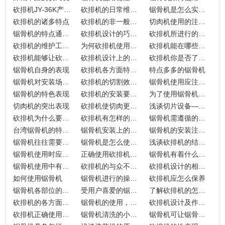
砍排机JY-36K产品的设计的巧妙之处
砍排机的日常维护意义
锯骨机是怎么实现锯骨加工呢？
砍排机的诸多特点
砍排机的非一般表现
切肉机使用的注意小知识
锯骨机的特点通常有哪些？
砍排机设计的巧妙之处
砍排机所进行的保养
砍排机的维护工作分享
为何砍排机使用效果好呢？
砍排机能在哪些场景应用
砍排机能够让砍排更加方便
砍排机设计上的特别之处
砍排机你是否了解呢？
锯骨机自身的表现
砍排机各方面特点分析
特点多多的锯骨机
锯骨机对安装场所的相关要求
砍排机的切割效果怎么保持？
锯骨机使用应注意的事项
锯骨机的特色表现
砍排机的安装要求分享
为了使用锯骨机怎么设计
切肉机的突出表现
砍排机使切肉更快速
浅谈切片设备——砍排机
砍排机为什么要清洗呢？
砍排机有怎样的操作流程？
锯骨机需遵循的事项
台湾锯骨机的特别所在
锯骨机安装上的分析
锯骨机的安装注意事项分析
锯骨机往往需要做哪些维护
锯骨机是怎么使用的呢？
浅谈砍排机的结构特点
锯骨机使用时应做哪些调试
正确使用砍排机有什么好处
锯骨机有着什么特点
锯骨机使用中有着什么要求
砍排机的与众不同表现
砍排机设计的相关讲究
如何使用锯骨机
锯骨机进行的操作及维护
砍排机应怎么保养
锯骨机各部位的设计及特点
受用户喜爱的锯骨机
了解砍排机的怎么保养的？
砍排机的各方面特点分享
锯骨机的使用，需操作人员注意什么？
砍排机设计及作用分享
砍排机正确使用很重要性
锯骨机清洗的小窍门
锯骨机可让锯骨变得简单