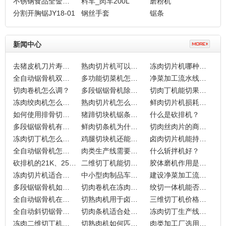
不锈钢食品全金属探测仪MD-8500
料车_肉车200L
磨粉机
分割开胸锯JY18-01
钢丝手套
锯条
新闻中心
去猪皮机刀片寿命多少？
熟肉切片机可以切多薄厚度？
冻肉切片机哪种材质好用？
全自动锯骨机双切有什么区别？
多功能切菜机怎么换刀？
净菜加工流水线怎么布局？
切肉卷机怎么调？
多段锯锯骨机除了肉类还能切什么？
切肉丁机能切果蔬吗？
冻肉绞肉机怎么清洗？
熟肉切片机怎么样？
鲜肉切片机损耗多少？
如何使用排骨切块机？
猪蹄切块机锯条怎么安装？
什么是砍排机？
多段锯锯骨机有什么作用？
鲜肉切条机为什么不粘刀？
切肉丝肉片的商用切肉机怎么选择？
冻肉切丁机怎么维护保养？
鸡腿切块机还能切什么？
卤肉切片机能持续加工多久？
全自动锯骨机怎么切快？
肉类生产线需要多少钱？
什么斩拌机好？
砍排机的21K、25K、36K有什么区别吗？
二维切丁机能切带骨肉类吗？
胶体磨机作用是什么？
冻肉切片机适合哪些肉类加工场景使用？
中小型肉制品车间引入切肉条机前该评估什么？
建设净菜加工流水线时如何匹配车间实际产量？
多段锯锯骨机如何帮助肉类加工厂提升切分一致性？
切肉卷机在冻肉处理中真的能减少人工依赖吗？
绞切一体机能否让肉馅和切丝加工环节合并操作？
全自动锯骨机在处理不同冻品原料时，需要注意哪些切割参数调整？
切熟肉机用于卤味制品分割时，原料温度会产生哪些影响？
三维切丁机价格为何那么高？
全自动斜切锯骨机跟自动锯骨机什么区别？
切肉条机适合处理哪些肉类原料？
冻肉切丁生产线如何避免肉制品加工中的重量损失？
冻肉二维切丁机在处理不同硬度肉块时该如何调整参数？
切熟肉机如何匹配不同冷却状态下的熟肉特性？
肉类加工厂选用锯骨机时，该重点考察哪些实际因素？