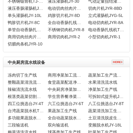
不锈钢锯骨机TJ-600R
液压灌肠机JY-30
气动定量扭结灌肠机JY-57L
液压香肠灌肠机JYG-30L
电动切肉丝肉片机JYR-8J
切肉片机JYR-8BD
单头灌肠机JY-10L
鸡胗切片机JY-8D
立式灌肠机JYG-5L
鸭胗切片机JY-8C
全自动香肠扎线机TJZG-3
电动切肉机JYR-8A
单管自动香肠扎线机TJZG-2
不锈钢切肉机JYR-8
电动香肠扎线机TJZG-1
商用切肉丝肉片机JYR-6
商用切肉机JYR-2
小型切肉机JYR-1
切腊肉条机JYR-10
中央厨房流水线设备
冻肉切丁生产线
商用净菜加工流水线
蔬菜加工生产流水线
整颗蔬菜清洗流水线
食堂蔬菜配送净菜加工生产线
水果清洗流水线
辣椒清洗流水线
中央厨房净菜加工生产线
净菜加工生产线
根茎类蔬菜切割清洗流水线
学生营养餐净菜加工流水线
可拆卸式提升机JY-102D
四工位挑选台JY-4T
六工位挑选台JY-6T
八工位挑选台JY-8T
台湾蔬菜脱水机TJT-5
果蔬加工生产线
蔬菜清洗加工生产线
多功能果蔬脱水机TJ-70L
全自动蔬菜脱水机TJ-50L
土豆清洗脱皮生产线
三段输送机
双向输送机
变频脱水机JY-18L
梅菜清洗流水线
球茎类加工生产线
叶菜加工生产线