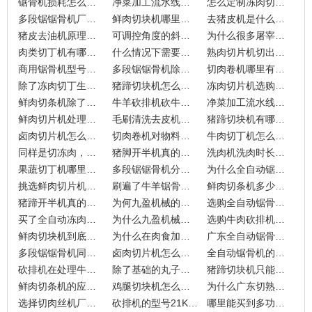
锯骨机损耗怎么算？多久换锯条？
净菜加工流水线哪里好？怎么卖？
怎么定制冻肉切丁生产线？
多段锯锯骨机厂家怎么选？
鲜肉切块机哪里有得买？
去猪皮机是什么原理？怎么清洗？
猪皮去油机原理是什么？要怎么用？
可调控角度的斜切肉片机为什么价格都偏高？
为什么很多屠宰场和肉类加工厂开始转向全自动锯骨机？
肉类切丁机有哪些种类？区别在哪？
什么情况下需要真空滚揉机？不真空会怎样？
熟肉切片机切出来的肉片为什么总是不够平整？
商用锯骨机型号那么多要怎么选？
多段锯锯骨机除了切骨头还能切玉米和淮山吗？九盈机械这款首创设备适用性如何？
切肉卷机哪里有卖？哪个厂家更适合实际生产需求？
除了冻肉切丁生产线还能定制什么生产线？
猪蹄切块机怎么选才能匹配不同工厂规模？
冻肉切片机选购时该注意哪些关键参数？
鲜肉切条机除了鲜肉还能切什么？
牛羊砍排机砍牛排和羊排有区别吗？
净菜加工流水线该如何根据蔬菜种类调整配置？
鲜肉切片机处理不同肉类时，温度控制到底有多重要？
毛刷清洗去皮机削土豆真的能削干净吗？还能处理什么原料？
猪蹄切块机有哪些规格？
卤肉切片机怎么选？还能切什么？
切肉卷机对物料温度有哪些硬性指标？
牛肉切丁机怎么切？
同样是切冻肉，二维切丁机和三维切丁机应该怎么选？
猪脚开半机真的只能处理猪蹄吗？
洗肉机洗肉时长多少？
果蔬切丁机哪里有？能切什么？
多段锯锯骨机分几种规格？针对哪些原料？
为什么全自动锯骨机在处理大块冷冻肉时容易产生切口偏斜？
挑选鲜肉切片机厂家，只看网络排名真的能避开售后坑吗？
刷遍了牛羊锯骨机品牌排行榜，为什么老机长只看这三个“硬指标”？
鲜肉切条机多少钱？哪里有卖？
猪蹄开半机真的能解决人工劈半受力不均的问题吗？
为何九盈机械的猪蹄切块机切的不止是猪蹄？
选购全自动锯骨机时仅仅看切割速度就够了吗？
买了全自动冻肉切丁生产线，为什么您的成本反而没降下来？
为什么九盈机械自主研发的多段锯锯骨机能让排骨分割告别忽大忽小？
选购牛肉砍排机厂家对比价格真的能避开产能陷阱吗？
鲜肉切块机到底还有多少种应用？
为什么在肉食加工环节中，鲜肉切片机的清洗便捷性往往比转速更重要？
广东全自动锯骨机现价多少了？
多段锯锯骨机同步切削的内在逻辑原理
卤肉切片机怎么买？
全自动锯骨机的双切款有什么不一样？
砍排机在处理牛猪排之外，如何通过技术调优拓展加工边界？
除了基础的丸子馅料，斩拌机在现代食品工艺中还能做什么？
猪蹄切块机只能切猪蹄吗？在肉加工中还有哪些用途？
鲜肉切条机的应用范围仅仅局限于猪牛羊肉吗？
鸡腿切块机怎么清洗？
为什么广东切熟肉机的市场报价差异会这么大？
选择切肉丝机厂家需要注意哪些细节？
砍排机的型号21K，25K，36K有什么区别呢？
哪里能买到多功能切菜机？哪里寻找靠谱厂家？