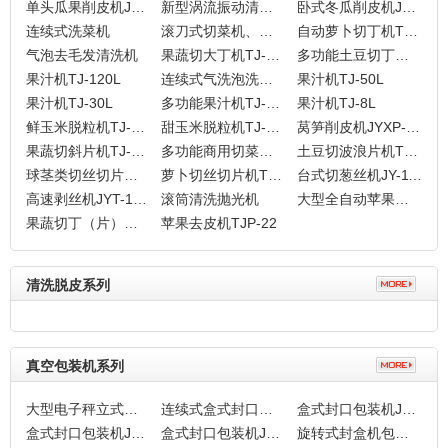
单头瓜果削皮机JYXP-106A
新型涡流振动清洗机
卧式冬瓜削皮机JYXP-106W
连续式洗菜机
滚刀式切菜机、大型切菜机、流水线切菜机TJ-309
自动萝卜切丁机TJ-800
气泡去毛发清洗机
果蔬切大丁机TJ-314
多功能土豆切丁机TJ-800
果汁机TJ-120L
连续式气洗泡洗菜机（单槽）
果汁机TJ-50L
果汁机TJ-30L
多功能果汁机TJ-20L
果汁机TJ-8L
鲜玉米脱粒机TJ-368
甜玉米脱粒机TJ-268
莴笋削皮机JYXP-162
果蔬切斜片机TJ-312
多功能商用切菜机TJ-312
土豆切波浪片机TJ-312
球茎类切丝切片切丁机TJ-311
萝卜切丝切片机TJ-501A
台式切葱丝机JY-110
高速剥丝机JYT-100D
滚筒清洗抛光机
大型全自动苹果去皮机TJP-23
果蔬切丁（片）机DJ-20
苹果去皮机TJP-22
清洗脱皮系列
真空包装机系列
大型电子秤立式包装机FJY-420
连续式盒式封口包装机JY-3H
盒式封口包装机JY-6F
盒式封口包装机JY-4F
盒式封口包装机JY-2F
旋转式封盒机包装机FJBZ-6