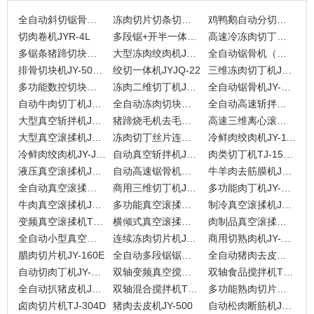
全自动斜切锯骨机JYX-420
冻肉切片切条切丁机JY-300
鸡鸭鹅自动分切机JYR-309B
切肉卷机JYR-4L
多段锯+开半一体机JYD-2880
高速冷冻肉切丁机JYD-G550
多锯条猪蹄切块机JYD-2550
大型冻肉绞肉机JYR-250
全自动锯骨机（双切）HY-420A2
排骨切块机JY-500QK
绞切一体机JYJQ-22
三维冻肉切丁机JYR-350
多功能数控切块机JY-400D
冻肉二维切丁机JY-300
全自动锯骨机JY-420D
自动牛肉切丁机JY-550（输送带款）
全自动冻肉切块机JY-300D
全自动高速斩拌机JYZB-330Z
大型真空斩拌机JYZB-330
猪蹄烧毛机去毛机JY-2500
高速三维离心滚筒切丁机JYR-X1
大型真空滚揉机JYG-2000L
冻肉切丁丝片连续一体机JYR-3w
冷鲜肉绞肉机JY-118
冷鲜肉绞肉机JY-JR114
自动真空斩拌机JY-ZB125L
肉类切丁机TJ-1500TB
液压真空滚揉机JYR-1000L
自动高速锯骨机斜切HY-420A-4
牛羊肉去筋膜机JY-JM450
全自动真空滚揉机JY-1000L
商用三维切丁机JYR-300
多功能肉丁机JY-550
牛肉真空滚揉机JYGR-600
多功能真空滚揉机TJG-500
制冷真空滚揉机JYGL-300
变频真空滚揉机TJG-300
横倾式真空滚揉机TJ-250
肉制品真空滚揉机JY-180
全自动小型真空滚揉机JY-20
连续冻肉切片机JY-430
商用切熟肉机JY-180E
腊肉切片机JY-160E
全自动多段锯锯骨机JYD-2550
全自动猪肉去皮机JYR-620D
自动切肉丁机JY-350
双轴变频真空搅拌机TJ-609
双轴食品搅拌机TJ-300L
全自动扒猪皮机JYR-620
双轴混合搅拌机TJ-606（200L）
多功能熟肉切片机JY-150E
卤肉切片机TJ-304D
猪肉去皮机JY-500
自动松肉断筋机JY-980