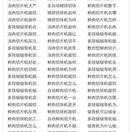
冻肉切片机大产能的品牌有哪些？
全自动猪蹄切块机如何确保加工安全与效率？
鲜肉切片机数字化操作为何成为行业新趋势？
冻肉切片机能切带骨肉吗？
猪蹄切块机如何优化原料处理？
鲜肉切片机在哪些场景能大放异彩？
冻肉切片机操作安全有何保障？
猪蹄切块机为何成为食品加工的理想选择？
鲜肉切片机怎样优化您的肉类加工流程？
多段锯锯骨机在食品加工中的应用
冻肉切片机如何优化商用肉类加工流程？
鲜肉切片机在肉类加工中能做什么？
冻肉切片机能切羊肉卷吗？
鲜肉切片机能让烧烤店利润翻倍吗？
多段锯锯骨机能满足大型肉类加工厂需求吗？
冻肉切片机应注意什么？
鲜肉切片机切不断怎么回事？
多段锯锯骨机能让您的肉类加工更快、更准、更省吗？
多段锯锯骨机晃动正常吗？
冻肉切片机的常见故障分析有哪些？
数控型鲜肉切片机清洁麻烦吗？
多段锯锯骨机切不同肉的损耗一样吗？
冻肉切片机能切鲜肉吗？
鲜肉切片机的使用寿命有多长？
鲜肉切片机好处有哪些呢？
鲜肉切块机如何调整大小？定制刀具更换全攻略
多段锯锯骨机会跑偏吗？最怕三个东西？
鲜肉切片机切肉不成卷什么原因？
鲜肉切块机为何要加水？
多段锯锯骨机用于哪些加工场景？
多段锯锯骨机能切多大的原料呢？
鲜肉切块机能切多少公斤肉？
鲜肉切片机怎么真假辨别？
多段锯锯骨机切肉损耗多少？
鲜肉切片机怎么磨刀？
鲜肉切块机能切牛腩吗？
多段锯锯骨机锯条多久换？
自动鲜肉切片机怎么用？
鲜肉切块机能切多大的肉？
多段锯锯骨机容易坏吗？
鲜肉切片机一台多少钱？
鲜肉切块机仅限鲜肉切割吗？
鲜肉切片机能切带骨肉吗？
鲜肉切块机是开条切块的吗？
多段锯锯骨机为什么不能切鲜肉呢？
鲜肉切片机应用领域有哪些？
鲜肉切块机能切排骨吗？
锯骨机可以锯金属吗？
鲜肉切块机的工作原理与结构是怎样的？
自动鲜肉切片机卡住怎么办？
多段锯锯骨机锯条断了有危险吗？
鲜肉切块机怎么工作过程？
鲜肉切片机不能切冻肉的原因是什么？
锯骨机为什么锯鲜肉脱落锯条？