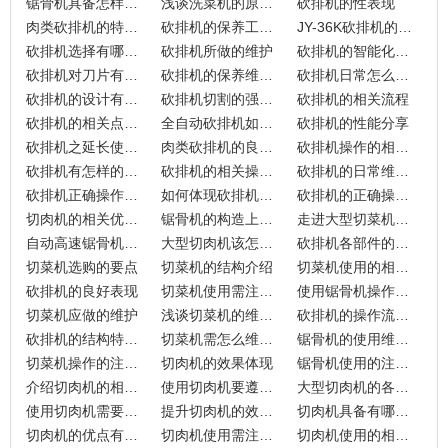
锯骨机具备怎样的特性
浅谈洗菜机的原理及特点
砍排机的性表现
肉类砍排机的特点如何突显
砍排机的保养工作有哪些？
JY-36K砍排机的相关点分享
砍排机选择有哪些知识点
砍排机所做的维护
砍排机的智能化表现
砍排机对刀片有什么要求
砍排机的保养维护怎么做
砍排机日常怎么维护
砍排机的设计有什么要求
砍排机切割的强有力设备
砍排机的相关流程
砍排机的相关点分享
全自动砍排机如何的维修保养
砍排机的性能分享
砍排机之延长使用寿命的方法
肉类砍排机的良好表现
砍排机操作的相关方面
砍排机有怎样的操作流程
砍排机的相关操作分享
砍排机的日常维护内容
砍排机正确操作的重要性
如何体现砍排机的特点
砍排机的正确操作方式
切肉机的相关优势及特点
锯骨机的构造上的优势
走进大型切菜机的世界
自动高速锯骨机的结构分析
大型切肉机该怎么维护
砍排机各部件的特点
切菜机选购的要点
切菜机的结构介绍
切菜机使用的相关讲究
砍排机的良好表现
切菜机使用需注意哪些细节
使用锯骨机操作要注意的事项
切菜机应做的维护
浅谈切菜机的维护小常识
砍排机的操作流程分析
砍排机的结构特点剖析
切菜机需怎么维护，注意点有哪些？
锯骨机的使用维护点分享
切菜机操作的注意事项
切肉机的效果体现
锯骨机使用的注意小点
介绍切肉机的相关优点
使用切肉机要遵循的要求
大型切肉机的各方面了解
使用切肉机需要注意的事项
提升切肉机的效果的方式
切肉机具备有哪些特点
切肉机的优点有哪些
切肉机使用需注意的事项
切肉机使用的相关要点