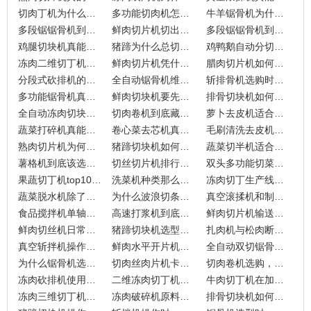
切肉丁机为什么别人切出来像积木，你切出来像糠？
多功能切肉机怎么做到鲜肉不冻也能切出均匀薄片？
牛羊锯骨机为什么老是卡骨头？
多段锯锯骨机到底比普通锯骨机好在哪儿？
鲜肉切片机切出来的肉片厚度总是不均匀，怎么破？
多段锯锯骨机到底能不能一次切出均匀骨段？
鸡腿切块机真能把整只鸡腿直接切成相等重量的小块？
猪蹄为什么总切不齐？猪蹄切块机能解决吗？
鸡鸭鹅自动分切机到底藏着哪些容易踩的坑？
冻肉二维切丁机，为什么有些厂切-2℃肉丁还能方正如尺子？
鲜肉切片机凭什么能把你的损耗从8%砍到2%？
腊肉切片机如何适应腊肠和卤肉的多样需求？
分段式砍排机的小包装分份，真的那么简单吗？
全自动锯骨机维护，到底要花多少时间？
斩排骨机选购时，九盈机械为何总上TOP榜？
多功能锯骨机真能一机多用？九盈机械TOP榜背后的逻辑拆解
鲜肉切块机要先开条再回切？九盈机械TOP排行的实操拆解
排骨切块机如何挑选才能适应工厂生产线？
全自动冻肉切块机适合零下环境下的哪些肉类加工？
切肉卷机到底藏着哪些用途？
萝卜去皮机适合胡萝卜还是白萝卜更实用？
蔬菜打碎机真能一机多用吗？
卷心菜去芯机真能省掉手工刀工吗？
毛刷清洗去皮机适合哪些水果加工厂？
熟肉切片机为何成为中央厨房标配？
猪蹄切块机如何适应不同猪蹄形状？
蔬菜切半机适合哪些加工场景？
薯格机到底该选手动的还是半自动的？
切丝切片机排行榜到底信谁？
双头多功能切菜机和单头切菜机有什么不一样吗？
果蔬切丁机top10，怎么选才能避开常见误区？
洗菜机种类那么多，怎么选才能扛住吨级产量？
冻肉切丁生产线如何选择适合自家工厂的配置？
蔬菜脱水机除了果蔬类还能给肉类脱水吗？
为什么波浪切条机动辄10万元，切出的狼牙薯条值得这个价位吗？
真空滚揉机和制冷滚揉机有哪些区别？
食品搅拌机单轴和双轴，差别在哪？
高速打浆机到底是用来做什么的？150L、350L、400L怎么挑才合适？
鲜肉切片机输送带设计，能否支撑连续加工流程？
鲜肉切丝机日常保养忽略哪些环节易堵塞？
猪蹄切块机选型时，功率匹配猪蹄硬度有何讲究？
扎肉机与松肉断筋机针头相似，为什么处理效果总不一样？
真空斩拌机操作时，肉糜温度为什么容易失控？
鲜肉水平开片机切片边缘易毛糙，根源在哪？
全自动双切锯骨机和普通全自动锯骨机有何不同？选型时该注意哪些要点？
为什么锯骨机选型总让人纠结？一步步教你避开常见误区
切肉丝肉片机卡料频发？这些日常维护路径帮你稳住节奏
切肉卷机选购，为什么尺寸匹配这么关键？
冻肉砍排机使用，为什么温度控制总被忽略？
二维冻肉切丁机与三维的，该选哪个更贴合你的加工需求？
牛肉切丁机在加工中如何避免常见卡顿问题？
冻肉三维切丁机面对冰层厚度变化时，该怎么调整？
冻肉破碎机原料湿度过高时，会不会影响颗粒细度？
排骨切块机如何应对鲜排骨加工？