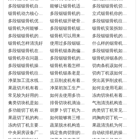
多段锯锯骨机自身构造较为严苛
能够让锯骨机适应工作场景的设计
多段锯锯骨机切割为何如此稳定
锯骨机动力核心的优势
多段锯锯骨机的锯条是如何选择的?
立式锯骨机你的选择
多段锯锯骨机优势究竟在哪里？
锯骨机锯开硬骨头的依据是什么？
多段锯锯骨机往往能够省去人工带来的成本
锯骨机为何能够做到切片厚薄均匀
多段锯锯骨机锯条有着非常重要的地位
锯骨机安装拆卸有着哪些步骤
多段锯锯骨机的锯条很重要
锯骨机可以用来锯木头吗
多段锯锯骨机的优势体现在哪里？
锯骨机怎样清洗好
使用过多段锯锯骨机才知道什么是好东西
什么样的锯骨机更显眼
多段锯锯骨机在肉类加工中的工作情况
锯骨机锯条跑偏怎么办
多段锯锯骨机如何才能不碰伤手
锯骨机存在问题的维修步骤
多段锯锯骨机的使用流程
锯骨机掉锯条的调整方式
多段锯锯骨机操作实现很重要
锯骨机有着怎样的操作流程
切肉条机该如何调粗细
多段锯锯骨机往往是如何使用的
锯骨机锯条老是掉该如何
切肉丁机该如何操作
净菜加工流水线一般是如何进行工作的
土豆削皮机有着怎样的操作
突出莴笋削皮机优势的内部结构
果蔬切片机有着怎样的工作原理
净菜初加工生产流水线基础流程有哪些
如何去使用毛刷去皮清洗机
常见较为好用的切熟肉机都有哪些优势
如何去使用多功能切肉机
冻肉切块机有着什么样的工作原理
禽类切块机是如何换轴承的
排骨切块机滴油是如何处理的
气泡清洗机构造所带来的工作原理
多功能切丁机有着什么样的操作流程
胡萝卜切丁机为何能够快速的工作
肉类切丁机常见问题有哪些
果蔬切丁机的构造有着怎样的原理
如何能够将三维切丁机给拆卸掉
鸡胸肉切丁机一般是如何切的
冻肉切丁机主要功能的使用说明
蔬菜脱水机构造具备什么样的工业原理
果蔬清洗机为何如此好用
中央厨房设备厂家所生产的设备品质应当如何？
搞定鱼肉切割的商用砍排机
自动砍排机的操作流程