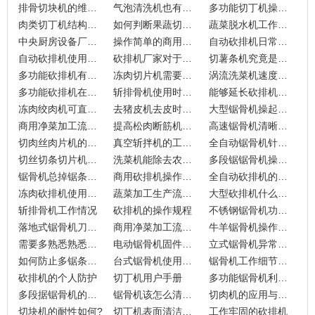
排骨切块机的维护流程
气泡清洗机也有使用说明书
多功能切丁机操作规程
肉类切丁机结构设计的合理性
如何判断果蔬切丁机的质量
蔬菜脱水机工作原理
中央厨房设备厂家在安装设备上有什么建议？
操作简单的商用砍排机
自动砍排机日常维护保养
自动砍排机使用说明手册
砍排机厂家对于操作规程简说
切薯条机究竟是如何设计的
多功能砍排机有着什么样的操作规范
冻肉切片机需要磨刀吗？
涡流洗菜机速度快的原因
多功能砍排机在操作上需要注意的规程
斩排骨机使用时得注意
能够延长砍排机寿命的操作
冻肉绞肉机可直接处理冻肉
去猪皮机去皮时有声音吗？
大型锯骨机操起细节
商用净菜加工流水线流程上的细节
提高松肉断筋机生产效率
高速锯骨机清晰的操作流程
切肉丝肉片机的内部构造
真空斩拌机的工作原理
全自动锯骨机针对于客户的需求
切丝切条切片机粗细的调整
洗菜机能除去农药吗？
多段锯锯骨机操作的详细流程
锯骨机总掉锯条的情况
商用砍排机操作过程的注意事项
全自动砍排机的操作规程
冻肉砍排机使用说明
蔬菜加工生产流水线流程情况详细点
大型砍排机什么样的刀刃比较好
斩排骨机工作情况
砍排机的操作规程
不锈钢锯骨机功能怎么样？
落地式锯骨机刀片的调整
商用净菜加工流水线的成本计算
牛羊锯骨机操作流程里的重点
需要多熟悉熟悉立式锯骨机的操作
电动锯骨机固件松动可能带来的后果
立式锯骨机异常有啥影响
如何防止多锯条锯骨机故障
台式锯骨机使用前的准备工作
锯骨机工作细节需要非常重视
砍排机的个人防护
切丁机用户手册
多功能锯骨机利用往复式锯片
多段据锯骨机的耐久性
锯骨机该怎么清洗？
切肉机的应用与发展
切块机的耐性如何?
切丁机表面清洁工作指引
工作牢固的砍排机