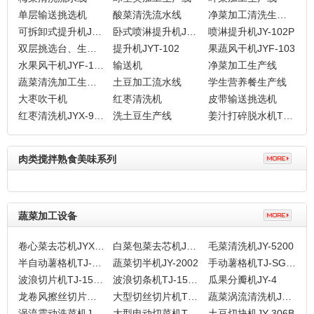
单层输送挑选机
酸菜清洗流水线
净菜加工清洗生产线
可拆卸式提升机JY-102C
卧式喷淋提升机JY-102W
喷淋提升机JY-102P
双层挑选台、生产加工作台
提升机JYT-102
果蔬风干机JYF-103
水果风干机JYF-103Z
输送机
净菜加工生产线
蔬菜清洗加工生产线
土豆加工流水线
学生营养餐生产线
大枣吹干机
红枣清洗机
皮带输送挑选机
红枣清洗机JYX-9100
洗土豆生产线
姜汁打碎脱水机TJ-105
肉类搅拌熟食美味系列
蔬菜加工设备
卷心菜去芯机JYXQ-10
白菜包菜去芯机JY-QX60
毛菜清洗机JY-5200
半自动薯格机TJ-SGZ300
蔬菜切半机JY-2002
手动薯格机TJ-SGS200
波浪切片机TJ-1500DB
波浪切条机TJ-1500DB
瓜果分瓣机JY-4
龙卷风擦丝切片机TJ-400T
大型切丝切片机TJ-400S
蔬菜涡流清洗机JY-4200B
涡流震动洗菜机JY-4200
大型电动切菜机TJ-306A
土豆切块机JY-306B