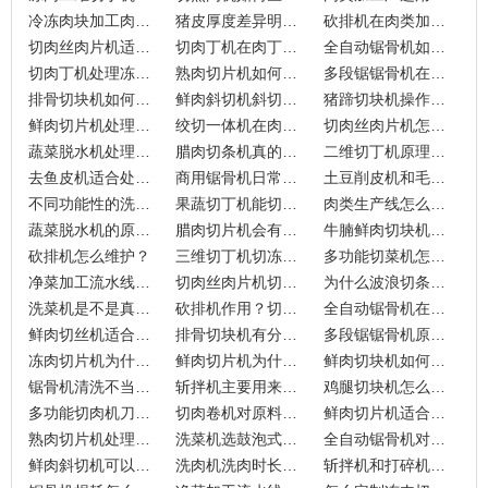
冷冻肉块加工肉卷时，切肉卷机厚度不均该如何解决？
猪皮厚度差异明显时，去猪皮机怎样保持稳定分离效果？
砍排机在肉类加工中如何实现均匀切片？
切肉丝肉片机适合哪些肉类加工场景？
切肉丁机在肉丁加工中如何匹配不同原料特性？
全自动锯骨机如何处理带骨冻肉切割难题？
切肉丁机处理冻肉时需要注意哪些环节？
熟肉切片机如何适应不同熟肉质地差异？
多段锯锯骨机在冻肉加工中能解决哪些实际问题？
排骨切块机如何处理新鲜与冷冻原料的差异？
鲜肉斜切机斜切后肉片形状为什么更受市场欢迎？
猪蹄切块机操作中常见问题怎么处理？
鲜肉切片机处理带温差的肉料效果如何？
绞切一体机在肉类预制加工中如何切换模式？
切肉丝肉片机怎么选才更匹配实际加工需求？
蔬菜脱水机处理不同蔬菜时，为什么效果差别这么大？
腊肉切条机真的能适应不同批次原料吗？
二维切丁机原理针对什么原料？
去鱼皮机适合处理哪些鱼类原料？
商用锯骨机日常操作该怎么安排？
土豆削皮机和毛刷清洗机区别是什么？
不同功能性的洗菜机怎么选择？
果蔬切丁机能切肉吗？
肉类生产线怎么定制？
蔬菜脱水机的原理是什么？
腊肉切片机会有连刀的情况吗？
牛腩鲜肉切块机怎么使用？
砍排机怎么维护？
三维切丁机切冻肉和果蔬的刀为什么不一样？
多功能切菜机怎么选购？
净菜加工流水线如何搭建才合适？
切肉丝肉片机切的都是哪些原料？精准度怎样？
为什么波浪切条机没有小型的？
洗菜机是不是真的有效果呢？
砍排机作用？切片厚度不均匀的原因？
全自动锯骨机在食品加工中到底能帮到哪些企业？
鲜肉切丝机适合哪些原料和加工场景？
排骨切块机有分冻品和鲜品吗？
多段锯锯骨机原理是什么？
冻肉切片机为什么不能切鲜肉呢？
鲜肉切片机为什么不能切冻肉？
鲜肉切块机如何让切块过程更顺畅？
锯骨机清洗不当会带来什么麻烦？
斩拌机主要用来做什么？
鸡腿切块机怎么选好？
多功能切肉机刀片多久换一次？
切肉卷机对原料有温度要求吗？
鲜肉切片机适合加工哪类原料？
熟肉切片机处理不同熟食时该注意哪些原料特点？
洗菜机选鼓泡式还是涡流式，哪种更适合我厂原料？
全自动锯骨机对原料损耗多大？
鲜肉斜切机可以切什么原料？
洗肉机洗肉时长多久？
斩拌机和打碎机区别是什么？不都是打碎食材吗？