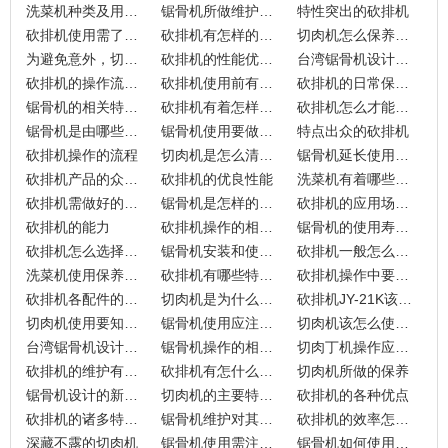
洗菜机种类及用途介绍
锯骨机所做维护工作有哪些？
特性突出的砍排机
砍排机使用需了解什么？
砍排机有怎样的结构
切肉机怎么保养才合适？
为避免意外，切肉机的基本操作介绍
砍排机的性能优点分析
台湾锯骨机设计的巧妙所在
砍排机的操作流程怎样？
砍排机使用前有哪些准备工作？
砍排机的日常保养有哪些？
锯骨机的相关特点分享
砍排机有着怎样结构？
砍排机怎么才能做好保养
锯骨机是由哪些部件组成呢？
锯骨机使用要做好哪些维护？
特点出众的砍排机
砍排机操作的流程
切肉机是怎么清洗？
锯骨机延长使用寿命，这些方面不可忘
砍排机产品的众多特点
砍排机的优良性能
洗菜机有着哪些工作原理和特点？
砍排机需做好的日常维护？
锯骨机是怎样的设备？
砍排机的应用场所及应用产品
砍排机的能力
砍排机操作的相关流程
锯骨机的使用寿命怎么延长
砍排机怎么选择呢？
锯骨机安装和使用的小技巧
砍排机一般怎么维护？
洗菜机使用保养有什么方法？
砍排机有哪些特点？
砍排机操作中要注意的小细节
砍排机各配件的特点
切肉机是为什么而设计的呢？
砍排机JY-21K该怎么操作？
切肉机使用要知道什么呢？
锯骨机使用应注意的各种事项
切肉机该怎么使用呢？
台湾锯骨机设计上有怎样的特点？
锯骨机操作的相关讲解
切肉丁机操作应注意的事项？
砍排机的维护有哪些呢？
砍排机有怎什么优势？
切肉机所做的保养
锯骨机设计的新颖之处
切肉机的主要特点是什么？
砍排机的各种优点
砍排机的诸多特性讲述
锯骨机维护对其很重要
砍排机的效率怎么突显
深藏不露的切肉机
锯骨机使用需注意哪些点？
锯骨机如何使用呢？