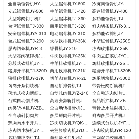
全自动锯骨机HY-420A
大型锯骨机JY-600
冷冻肉锯骨机JY-500T
立式锯骨机JY-500
牛羊锯骨机TJ-420
高速锯骨机JY-400
大型冻肉切丁机TJ-1500R
大型锯冰机TJ-360
多功能锯骨机TJ-350
台湾锯骨机TJ-330
商用锯骨机TJ-320
鲜肉切条机JYR-309D
安全锯骨机JYA-313
电动锯骨机JY-310
多功能砍排机JY-36K
台式锯骨机TJ-290
大型砍排机JY-36K
小型锯骨机JY-250S
腊肉切条机JYR-309E
锯骨机JY-210
冻肉砍排机JY-25K
大型冻肉破碎机JY-140
牛肉砍排机JY-25K
牛肉去筋膜机JYQ-620
分段式砍排机JY-25K
牛羊排砍排机JY-25K
鸡排砍排机JY-25K（不带输送带）
猪脚开半机TJ-320D
商用砍排机JY-21K
猪蹄开半机TJ-320B
猪排砍排机JY-17K
切羊肉卷机JYR-2L
鸡腿切块机JY-300B
禽肉开条切块机JYR-8B
自动斩排骨机TJ-303A
带骨松肉断筋机TJ-208B
落地式松肉断筋机TJ-208
自动扎肉机JYZ-140
全自动冻肉刨片机JY-32
台式自动刨片机JY-32B
高速变频斩拌机JY-GZB80L
食品斩拌机JY-ZB40L
肉类斩拌机JY-ZB20L
全自动斩排骨机JYQ-303
带骨盐水注射机JYR-84
全自动斜切肉片机JY-XQJ-215-Ⅱ
多层鲜肉开片机JYR-500PD
鲜肉多层开片机JYR-500P
鸡胸肉水平开片机JYR-160P
冻肉切块机JYQK-2000
连续式分块机JYFK-440
冻肉切小块机JY-350QP
去筋膜绞肉机JYD-120
冻肉绞肉机JYR-120
多功能绞肉机TJ-320S
自动盐水注射机JYR-80
三网双刀绞肉机JY-302S