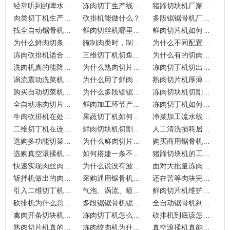
经常听到的啤水机和洗菜机是一回事？真的能拿来洗肉吗？
冻肉切丁生产线值不值得投？
猪蹄切块机厂家怎么选择好？
肉类切丁机生产商有什么不一样？
砍排机能做什么？
多段锯锯骨机厂家如何筛选才能避坑？加工逻辑又是怎样的？
找全自动锯骨机源头工厂只看地区就够了吗？
鲜肉切丝机哪里有卖的？如何通过设备结构判断其耐用性？
鲜肉切片机如何才能做到薄厚均匀且不伤肉质？
为什么鲜肉切条机容易出现切口毛糙甚至撕裂的现象？
腌制肉类时，制冷真空滚揉机比普通真空设备多做了什么？
为什么不同配置的锯骨机价格差异巨大？
冻肉砍排机适合哪些产品？
三维切丁机切鱼丁怎么切？
为什么有的切肉片机容易把肉“撕碎”，而有的却能切出纹理清晰的平整感？
洗肉机真的能降低肉类细菌吗？
为什么熟肉切片机与鲜肉的不一样？
冻肉切丁机切出的肉块不均匀究竟是哪里出了问题？
涡流震动洗菜机如何通过变频技术降低 20% 的叶菜损耗？
为什么用了鲜肉切丝机却还是无法避免肉丝粘连？
熟肉切片机厚薄不均到底卡在哪道工序了？
购买自动切菜机前你是否考量过变频调速的实际逻辑？
为什么多段锯锯骨机能成为预制菜企业的成本控制核心？
冻肉切块机切割不均匀且损耗大，难道只是因为刀片不快吗？
全自动冻肉切片机的厚度调控逻辑你真的懂吗？
鲜肉加工环节产出速度慢，切肉机是如何解决标准化难题的？
冻肉切丁机如何才能规避切丁成团和切面毛糙的问题？
牛肉砍排机在处理带骨原料时如何规避碎骨残留与规格失准？
果蔬切丁机如何通过结构设计拉开与普通设备的质量差距？
净菜加工流水线布局不当，如何避免产量瓶颈？
二维切丁机在连续高负荷运行下，如何保障切割面的持久平整性？
鲜肉切块机切割带筋和软骨部位时，断面能否保持完整？
人工清洗损耗居高不下？为何中央厨房都在重组净菜加工流水线？
选购多功能切菜机只看价格？这些隐藏的成本坑你避开了吗？
为什么鲜肉切片机的“出肉率”比你想象中更重要？逻辑拆解帮你避开性能陷阱！
购买商用锯骨机，哪些隐藏的维护成本你需要提前了解？
选购真空滚揉机时，难道不该先看核心部件的真空泵配置吗？
如何搭建一条不卡料的冻肉切丁生产线，真的只需要堆砌设备吗？
猪蹄切块机的工作原理，真的和锯骨机一样吗？
快速实现肉丝肉片标准化切割，小型加工厂真的负担不起吗？
为什么说没有波浪切条机，就无法做出高品质的波浪薯条？
面对大批量冻肉分割，普通设备为何难以替代多段锯锯骨机？
斩拌机做出的肉糜乳化效果差，真的只是配方比例没调好吗？
采购通用锯骨机时，仅仅比较电机功率是不是一个陷阱？
还在苦等肉块完全解冻？为什么老手都知道冻肉切片机才是降本关键？
引入二维切丁机，加工厂一年能减少多少人工成本投入？
气泡、涡流、喷淋，这些洗菜机的工作原理究竟有什么不同？
鲜肉切片机维护不当会浪费多少钱？
砍排机为什么总在切硬骨时掉刀片？
多段锯锯骨机锯条为什么用着用着就崩齿？
全自动锯骨机到底该怎么选才不踩坑？
禽肉开条切块机到底能不能把得肉率再提高2%？
冻肉切丁机怎么选才能一年省出一台新机器？
砍排机到底该怎么选才不会踩坑？
熟肉切片机真的越薄越好吗？
冻肉绞肉机为什么有人用三年不换刀，有人半年就报废？
真空滚揉机真能让你的腌料成本降15%？