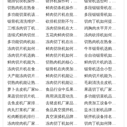
猪蹄切块机操作，如何一步步适应冷冻原料？
斩拌机操作时，转速调整有何讲究？
锯骨机选型时，为什么要考虑锯条材质？
切熟肉机在熟食加工中，怎样一步步调试刀片间距？
鲜肉切条机操作时，忽略温度控制会带来什么隐患？
多段锯锯骨机在肉类加工中如何实现均匀切割？
多功能切菜机该如何调整参数？
鲜肉切片机在批量生产中，为什么易忽略冷却系统维护？
多段锯锯骨机如何适配冷链加工需求？
锯骨机清洗维护有多简单？
砍排机切割不匀怎么办？
切肉丁机如何提升食品加工效率？
三维冻肉切丁机适合哪些场景？
冻肉切块机在大规模生产中如何维护？
鸡胸肉水平开片机能为加工厂带来哪些实际收益？
连续式鲜肉切丝机能提升你的加工效率吗？
五花肉鲜肉切块机在预制菜生产中值得投资吗？
冻肉砍排机如何适配不同规模的肉类加工需求？
多功能切肉机如何帮你实现一致性？
冻肉切丁机在出口肉制品加工中的作用是什么？
切熟肉机在熟食加工中能解决哪些痛点？
冻肉切片机如何简化大型食品厂的设备维护流程？
鲜肉切块机如何满足食品厂的多样化订单需求？
牛羊锯骨机选购有哪些坑要避？3个要点帮你选对设备
冻肉切片机选购有哪些误区？行业避坑指南助你选对
鲜肉切片机如何应对高强度加工？行业避坑指南揭秘
全自动锯骨机如何改变肉类加工的日常？
鲜肉切片机能为肉类配送中心做些什么？
切熟肉机的核心优势体现在哪里？
鲜肉切片机的选择技巧有哪些？
冻肉切片机在食品加工厂的维护技巧有哪些？
锯骨机在肉类加工中为何不可或缺？
锯骨机适合小型食品加工厂吗？
大产能冻肉切片机能为生产线带来什么改变？
鲜肉切片机能让你的工厂多赚多少利润？
鲜肉切片机能为餐饮行业带来什么改变？
切熟肉机能让熟食批发商省下多少人工？
冻肉切片机能让冷链物流更顺畅吗？
毛刷清洗去皮机适用哪些原料？国内top排行榜品牌有哪些？
萝卜去皮机厂家top品牌排行
食品行业中瓜果削皮机品牌排行榜？应该用哪个厂家好？
果蔬切丁机厂家品牌排名靠前的有哪些？
果蔬切丝切片机品牌排行榜谁更适合商用场景？
商用涡流震动洗菜机品牌排行有谁？
多功能切菜机品牌厂家排行榜值得信赖吗？
去鱼皮机厂家排名能帮你选到好设备吗？
去猪皮机厂家品牌排行榜真的可靠吗？
肉类加工设备中去筋膜机品牌厂家排行榜
肉丸打浆机厂家排行哪款更适合你的加工需求？
食品真空搅拌机品牌排行榜，应该如何选择？
盐水注射机品牌厂家排行哪家好？
松肉断筋机排行榜上，九盈机械能名列前茅吗？
真空滚揉机品牌排行榜里，九盈机械凭什么上榜？
斩拌机设备排名中哪款品牌更好？
冻肉绞肉机厂家中哪家值得食品企业关注？
冻肉切丁机如何优化大型食品加工流程？
切肉丁机如何降低食品加工厂的运营成本？