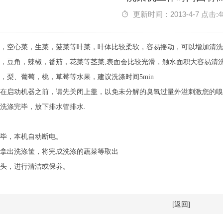
更新时间：2013-4-7 点击:4
菜，空心菜，生菜，菠菜等叶菜，叶体比较柔软，容易摇动，可以增加清
豆，豆角，辣椒，番茄，花菜等茎菜,表面会比较光滑，触水面积大容易清
果，梨、葡萄，桃，草莓等水果，建议洗涤时间5min
，在启动机器之前，请先关闭上盖，以免未分解的臭氧过量外溢刺激您
次洗涤完毕，放下排水管排水.
完毕，本机自动断电。
盖拿出洗涤筐，将完成洗涤的蔬菜等取出
插头，进行清洁或保养。
[返回]