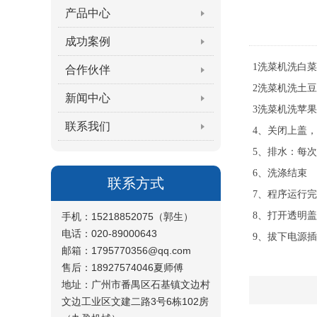
产品中心
成功案例
1洗菜机洗白
合作伙伴
2洗菜机洗土
新闻中心
3洗菜机洗苹
联系我们
4、关闭上盖
5、排水：每
6、洗涤结束
联系方式
7、程序运行
8、打开透明
手机：15218852075（郭生）
电话：020-89000643
9、拔下电源
邮箱：1795770356@qq.com
售后：18927574046夏师傅
地址：广州市番禺区石基镇文边村
文边工业区文建二路3号6栋102房