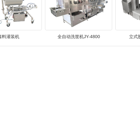
酱料灌装机
全自动洗筐机JY-4800
立式胶