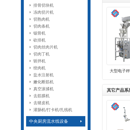
排骨切块机
冻肉切片机
切熟肉机
切肉条机
锯骨机
砍排机
切肉丝肉片机
切肉丁机
斩拌机
绞肉机
大型电子秤立
盐水注射机
嫩化断筋机
真空滚揉机
其它产品系
去筋膜机
去猪皮机
灌肠机/打卡机/扎线机
中央厨房流水线设备