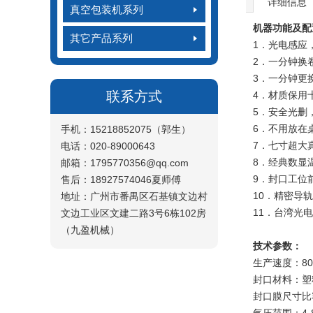
详细信息
真空包装机系列
机器功能及配
其它产品系列
1．光电感应
2．一分钟换
3．一分钟更
联系方式
4．材质保用十
5．安全光删
6．不用放在
手机：15218852075（郭生）
7．七寸超大
电话：020-89000643
8．经典数显
邮箱：1795770356@qq.com
9．封口工位
售后：18927574046夏师傅
10．精密导
地址：广州市番禺区石基镇文边村
11．台湾光
文边工业区文建二路3号6栋102房
（九盈机械）
技术参数：
生产速度：800
封口材料：塑
封口膜尺寸比