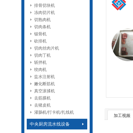
排骨切块机
冻肉切片机
切熟肉机
切肉条机
锯骨机
砍排机
切肉丝肉片机
切肉丁机
斩拌机
绞肉机
盐水注射机
嫩化断筋机
真空滚揉机
去筋膜机
去猪皮机
灌肠机/打卡机/扎线机
加工视频
中央厨房流水线设备