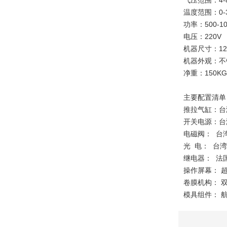
气压范围：4-8
温度范围：0-
功率：500-1
电压：220V
机器尺寸：120
机器外观：不
净重：150KG
主要配置清单
推拉气缸：台
开关电源：台
电磁阀： 台
光 电： 台
继电器： 法
操作屏幕： 
卷膜机构： 
模具组件： 航