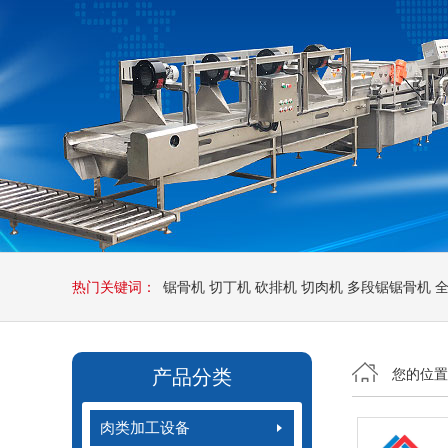
热门关键词：
锯骨机
切丁机
砍排机
切肉机
多段锯锯骨机
产品分类
您的位
肉类加工设备