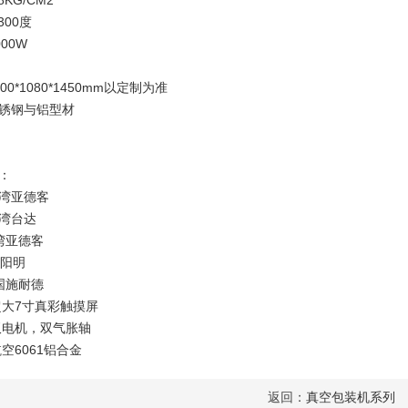
KG/CM2
300度
000W
0*1080*1450mm以定制为准
锈钢与铝型材
：
湾亚德客
湾台达
湾亚德客
湾阳明
国施耐德
超大7寸真彩触摸屏
双电机，双气胀轴
空6061铝合金
返回：
真空包装机系列