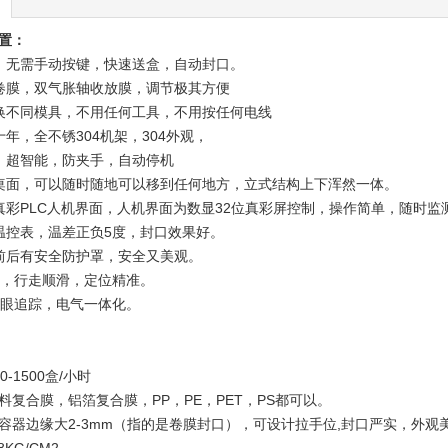
置：
，无需手动按键，快速送盒，自动封口。
卷膜，双气胀轴收放膜，调节极其方便
换不同模具，不用任何工具，不用按任何电线
年，全不锈304机架，304外观，
，超智能，防夹手，自动停机
桌面，可以随时随地可以移到任何地方，立式结构上下浑然一体。
真彩PLC人机界面，人机界面为数显32位真彩屏控制，操作简单，随时监
温控表，温差正负5度，封口效果好。
前后有安全防护罩，安全又美观。
轨，行走顺滑，定位精准。
电眼追踪，电气一体化。
-1500盒/小时
料复合膜，铝箔复合膜，PP，PE，PET，PS都可以。
容器边缘大2-3mm（指的是卷膜封口），可设计拉手位,封口严实，外观