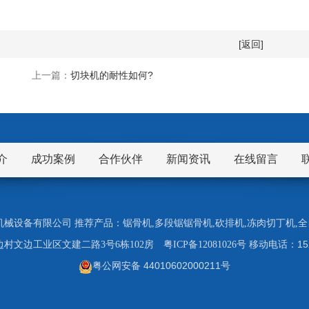
[返回]
上一篇：
切块机的耐性如何?
介
成功案例
合作伙伴
新闻资讯
在线留言
市九盈机械设备有限公司 推荐产品：
锯骨机
,
多段锯锯骨机
,
砍排机
,
冻肉切丁机
,
全
1
村文边工业区文建二路3号6栋102房
粤ICP备12081026号
移动电话：
粤公网安备 44010602000211号