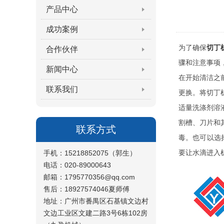
产品中心
成功案例
为了确保
切丁
合作伙伴
骤和注意事项
新闻中心
在开始清洁之
联系我们
更换。将切丁
适量洗涤剂溶
割槽、刀片和
联系方式
毒。也可以选
要让水滴进入
手机：15218852075（郭生）
电话：020-89000643
邮箱：1795770356@qq.com
售后：18927574046夏师傅
地址：广州市番禺区石基镇文边村
文边工业区文建二路3号6栋102房