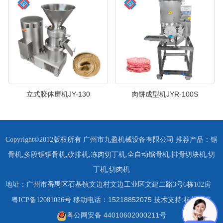
立式胶体磨机JY-130
肉饼成型机JYR-100S
Copyright©2012版权所有 广州市九盈机械设备有限公司 推荐产品：
锯
骨机
,
多段锯锯骨机
,
砍排机
,
冻肉切丁机
,
全自动锯骨机
,
排骨切块机
,
切
丁机
,
切肉机
地址：广州市番禺区石基镇文边村文边工业区文建二路3号6栋102房
15218852075 技术支持:杭州四喜
粤ICP备12081026号
移动电话：
粤公网安备 44010602000211号