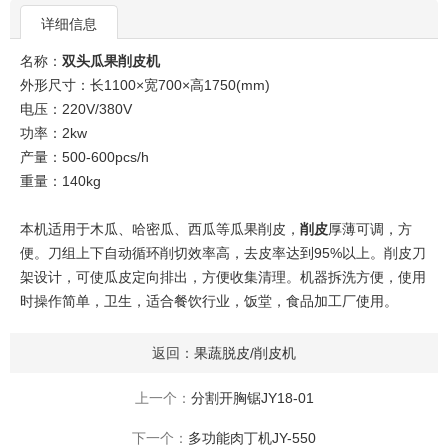
详细信息
名称：
双头瓜果削皮机
外形尺寸：长1100×宽700×高1750(mm)
电压：220V/380V
功率：2kw
产量：500-600pcs/h
重量：140kg
本机适用于木瓜、哈密瓜、西瓜等瓜果削皮，
削皮
厚薄可调，方
便。刀组上下自动循环削切效率高，去皮率达到95%以上。削皮刀
架设计，可使瓜皮定向排出，方便收集清理。机器拆洗方便，使用
时操作简单，卫生，适合餐饮行业，饭堂，食品加工厂使用。
返回：
果蔬脱皮/削皮机
上一个：
分割开胸锯JY18-01
下一个：
多功能肉丁机JY-550