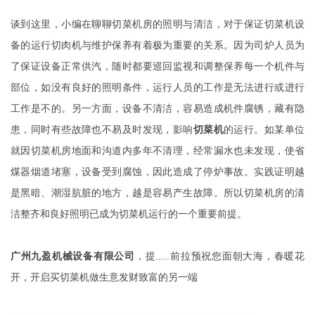
谈到这里，小编在聊聊切菜机房的照明与清洁，对于保证切菜机设
备的运行切肉机与维护保养有着极为重要的关系。因为司炉人员为
了保证设备正常供汽，随时都要巡回监视和调整保养每一个机件与
部位，如没有良好的照明条件，运行人员的工作是无法进行或进行
工作是不的。另一方面，设备不清洁，容易造成机件腐锈，藏有隐
患，同时有些故障也不易及时发现，影响
切菜机
的运行。如某单位
就因切菜机房地面和沟道内多年不清理，经常漏水也未发现，使省
煤器烟道堵塞，设备受到腐蚀，因此造成了停炉事故。实践证明越
是黑暗、潮湿肮脏的地方，越是容易产生故障。所以切菜机房的清
洁整齐和良好照明已成为切菜机运行的一个重要前提。
广州九盈机械设备有限公司
，提.....前拉预祝您面朝大海，春暖花
开，开启买切菜机做生意发财致富的另一端