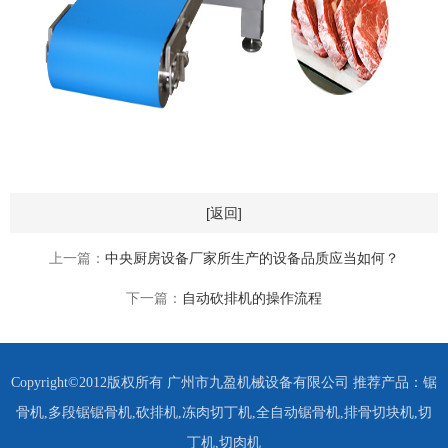
[返回]
上一篇：
中央厨房设备厂家所生产的设备品质应当如何？
下一篇：
自动砍排机的操作流程
Copyright©2012版权所有 广州市九盈机械设备有限公司 推荐产品：
锯
骨机
,
多段锯锯骨机
,
砍排机
,
冻肉切丁机
,
全自动锯骨机
,
排骨切块机
,
切
丁机
,
切肉机