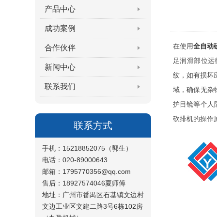
产品中心
成功案例
在使用
全自动
合作伙伴
足润滑部位运
新闻中心
纹，如有损坏
联系我们
域，确保无杂
护目镜等个人
砍排机的操作
联系方式
手机：15218852075（郭生）
电话：020-89000643
邮箱：1795770356@qq.com
售后：18927574046夏师傅
地址：广州市番禺区石基镇文边村
文边工业区文建二路3号6栋102房