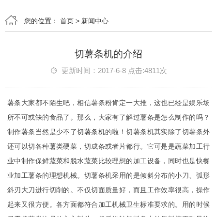
您的位置：
首页
>
新闻中心
切薯条机的介绍
更新时间：2017-6-8 点击:4811次
薯条大家都不陌生吧，相信薯条粉肯定一大推，这也已经是娱乐场
所不可或缺的食品了。那么，大家有了解过薯条是怎么制作的吗？
制作薯条当然是少不了
切薯条机
的啦！切薯条机其实除了切薯条外
还可以切各种薯类硬菜，切成条或者片都行。它可是是蔬菜加工行
业中制作保鲜蔬菜和脱水蔬菜比较理想的加工设备，同时也是快餐
业加工薯条的理想机械。切薯条机采用的是倾斜分布的小刀、弧形
斜刃大刀进行切削的。不仅切面质量好，而且工作效率很高，操作
起来又很方便。各方面都符合加工机械卫生标准要求的。用的时候