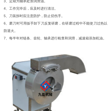
3、定期为轴承处加润滑油。
4、工作完毕后，应及时进行清洁。
5、刀装拆时应注意防护，防止切伤手。
6、磨刀时可用扳手卸下刀反复研磨，在研磨过程中不能使刀过热以
防退火。
7、每半年对链条、齿轮、轴承进行检查和润滑，减速箱添加机油。