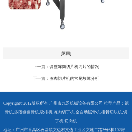
[返回]
上一篇：
调整冻肉切片机刀片的情况
下一篇：
冻肉切片机的常见故障分析
Copyright©2012版权所有 广州市九盈机械设备有限公司 推荐产品：
锯
骨机
,
多段锯锯骨机
,
砍排机
,
冻肉切丁机
,
全自动锯骨机
,
排骨切块机
,
切
丁机
,
切肉机
地址：广州市番禺区石基镇文边村文边工业区文建二路3号6栋102房