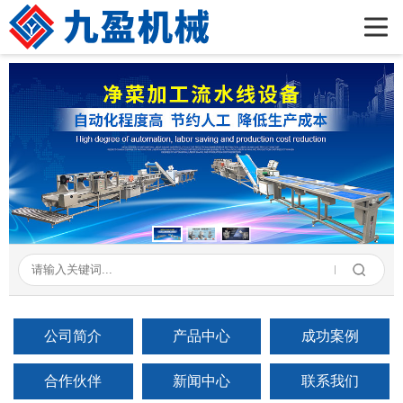
首页
公司简介
产品展示
新闻资讯
成功案例
在线留言
联系我们
公司简介
产品中心
成功案例
合作伙伴
新闻中心
联系我们