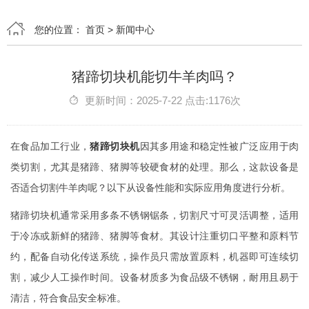
您的位置：
首页
>
新闻中心
猪蹄切块机能切牛羊肉吗？
更新时间：2025-7-22 点击:1176次
在食品加工行业，
猪蹄切块机
因其多用途和稳定性被广泛应用于肉
类切割，尤其是猪蹄、猪脚等较硬食材的处理。那么，这款设备是
否适合切割牛羊肉呢？以下从设备性能和实际应用角度进行分析。
猪蹄切块机通常采用多条不锈钢锯条，切割尺寸可灵活调整，适用
于冷冻或新鲜的猪蹄、猪脚等食材。其设计注重切口平整和原料节
约，配备自动化传送系统，操作员只需放置原料，机器即可连续切
割，减少人工操作时间。设备材质多为食品级不锈钢，耐用且易于
清洁，符合食品安全标准。