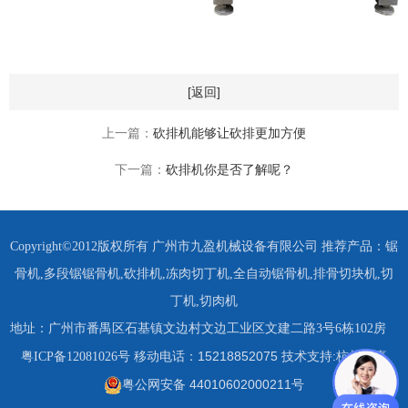
[返回]
上一篇：
砍排机能够让砍排更加方便
下一篇：
砍排机你是否了解呢？
Copyright©2012版权所有 广州市九盈机械设备有限公司 推荐产品：
锯
骨机
,
多段锯锯骨机
,
砍排机
,
冻肉切丁机
,
全自动锯骨机
,
排骨切块机
,
切
丁机
,
切肉机
地址：广州市番禺区石基镇文边村文边工业区文建二路3号6栋102房
15218852075 技术支持:杭州四喜
粤ICP备12081026号
移动电话：
粤公网安备 44010602000211号