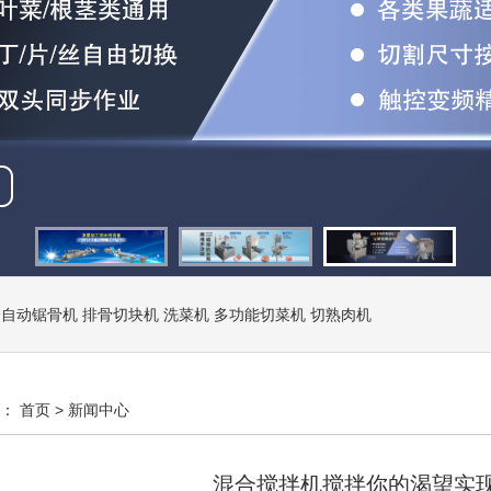
全自动锯骨机
排骨切块机
洗菜机
多功能切菜机
切熟肉机
置：
首页
>
新闻中心
混合搅拌机搅拌你的渴望实