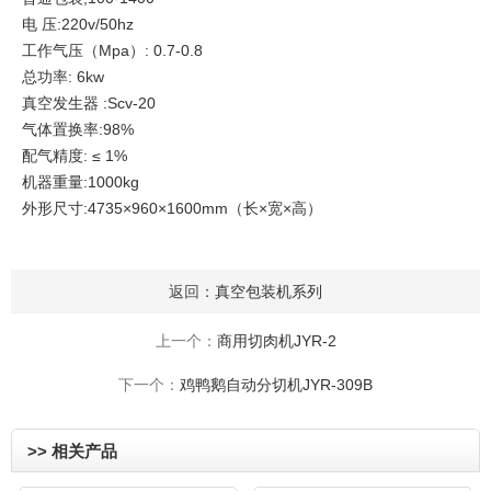
电 压:220v/50hz
工作气压（Mpa）: 0.7-0.8
总功率: 6kw
真空发生器 :Scv-20
气体置换率:98%
配气精度: ≤ 1%
机器重量:1000kg
外形尺寸:4735×960×1600mm（长×宽×高）
返回：
真空包装机系列
上一个：
商用切肉机JYR-2
下一个：
鸡鸭鹅自动分切机JYR-309B
>> 相关产品