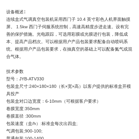
设备概述∶
连续盒式气调真空包装机采用西门子 10.4 英寸彩色人机界面触摸
屏。 1.5kw 西门子伺服系统控制，高速高精度步进走速。设有完
善的保护措施。光电跟踪，可选用彩膜或光膜进行包装，降低成
本、提高产品档次。可以根据用户产品包装要求配备自动喷码系
统。根据用户产品包装要求，在抽真空的基础上可以配备氮气或混
合气体。
技术参数
型号：JYB-ATV330
包装盒尺寸:240×180×180（长×宽×高）以客户提供的标准盒开模
具投产
包装盒对口边宽度：6-10mm（可根据客户要求）
卷膜宽度:350mm
卷膜直径 :300mm
包装速度（盒/h）:标准盒每次出四盒;
气调包装;900-100;
普通包装;100-1400