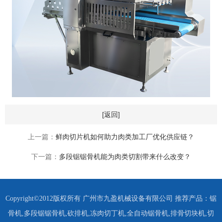
[返回]
上一篇：
鲜肉切片机如何助力肉类加工厂优化供应链？
下一篇：
多段锯锯骨机能为肉类切割带来什么改变？
Copyright©2012版权所有 广州市九盈机械设备有限公司 推荐产品：
锯
骨机
,
多段锯锯骨机
,
砍排机
,
冻肉切丁机
,
全自动锯骨机
,
排骨切块机
,
切