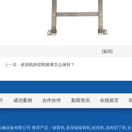
[返回]
上一篇：
砍排机的切割效果怎么保持？
介
成功案例
合作伙伴
新闻资讯
在线留言
市九盈机械设备有限公司 推荐产品：
锯骨机
,
多段锯锯骨机
,
砍排机
,
冻肉切丁机
,
全