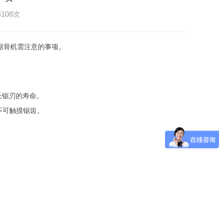
4108次
锯骨机需注意的事项。
长锯刃的寿命。
不可触摸锯齿。