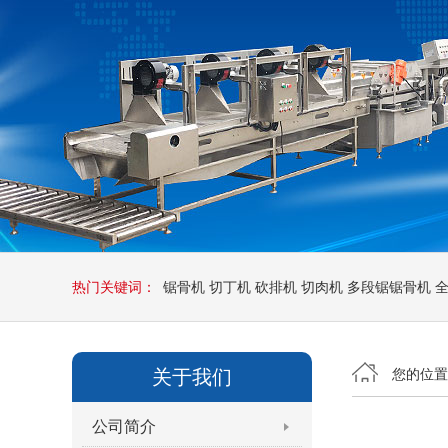
热门关键词：
锯骨机
切丁机
砍排机
切肉机
多段锯锯骨机
关于我们
您的位
公司简介