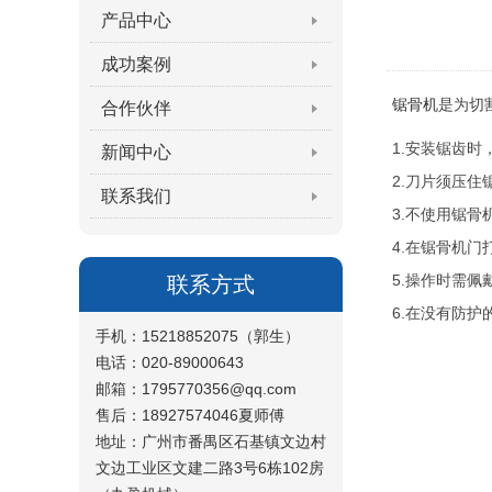
产品中心
成功案例
锯骨机
是为切
合作伙伴
1.安装锯齿
新闻中心
2.刀片须压
联系我们
3.不使用锯
4.在锯骨机
5.操作时需佩
联系方式
6.在没有防
手机：15218852075（郭生）
电话：020-89000643
邮箱：1795770356@qq.com
售后：18927574046夏师傅
地址：广州市番禺区石基镇文边村
文边工业区文建二路3号6栋102房