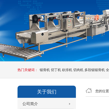
热门关键词：
锯骨机
切丁机
砍排机
切肉机
多段锯锯骨机
关于我们
您的位
公司简介