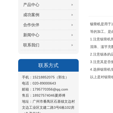
产品中心
成功案例
锯骨机
是用于
合作伙伴
等的加工。是
新闻中心
1.注意锯骨
联系我们
混珠、滥竽充
2.注意锯条
3.注意其是否
联系方式
4.选择锯骨
以上是对锯骨
手机：15218852075（郭生）
电话：020-89000643
邮箱：1795770356@qq.com
售后：18927574046夏师傅
地址：广州市番禺区石基镇文边村
文边工业区文建二路3号6栋102房