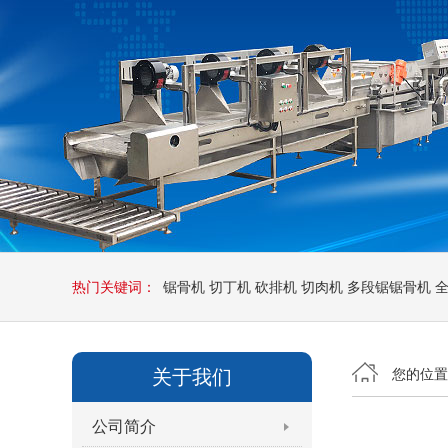
热门关键词：
锯骨机
切丁机
砍排机
切肉机
多段锯锯骨机
关于我们
您的位
公司简介