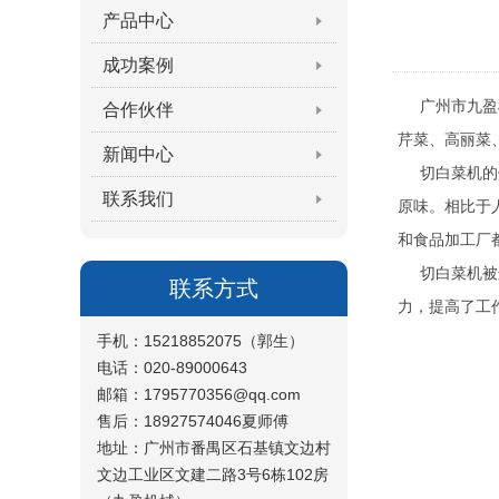
产品中心
成功案例
广州市九盈机
合作伙伴
芹菜、高丽菜
新闻中心
切白菜机的使
联系我们
原味。相比于
和食品加工厂
切白菜机被这
联系方式
力，提高了工
手机：15218852075（郭生）
电话：020-89000643
邮箱：1795770356@qq.com
售后：18927574046夏师傅
地址：广州市番禺区石基镇文边村
文边工业区文建二路3号6栋102房