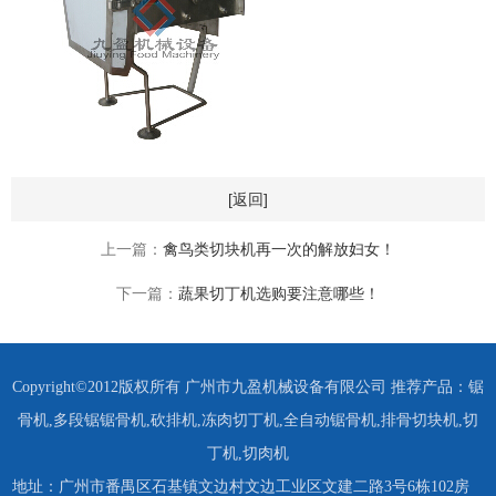
[返回]
上一篇：
禽鸟类切块机再一次的解放妇女！
下一篇：
蔬果切丁机选购要注意哪些！
Copyright©2012版权所有 广州市九盈机械设备有限公司 推荐产品：
锯
骨机
,
多段锯锯骨机
,
砍排机
,
冻肉切丁机
,
全自动锯骨机
,
排骨切块机
,
切
丁机
,
切肉机
地址：广州市番禺区石基镇文边村文边工业区文建二路3号6栋102房