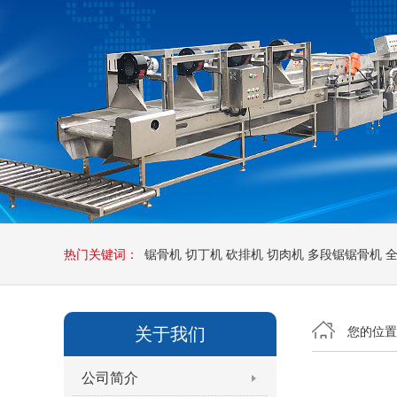
热门关键词：
锯骨机
切丁机
砍排机
切肉机
多段锯锯骨机
关于我们
您的位
公司简介