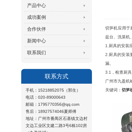
产品中心
成功案例
切笋机应用于
合作伙伴
盆台、洗菜机
新闻中心
1.厨具的安
联系我们
2.厨具的安
漏。
3.1，检查厨
联系方式
广州市九盈机
关键词：
切笋
手机：15218852075（郭生）
电话：020-89000643
邮箱：1795770356@qq.com
售后：18927574046夏师傅
地址：广州市番禺区石基镇文边村
文边工业区文建二路3号6栋102房