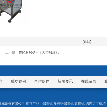
[返回]
上一篇：
你的厨房少不了大型切菜机
介
成功案例
合作伙伴
新闻资讯
在线留言
市九盈机械设备有限公司 推荐产品：
锯骨机
,
多段锯锯骨机
,
砍排机
,
冻肉切丁机
,
全