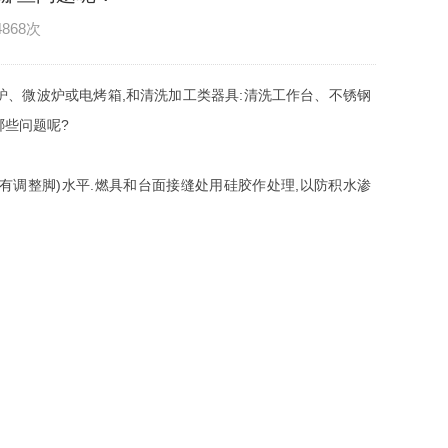
4868次
炉、微波炉或电烤箱,和清洗加工类器具:清洗工作台、不锈钢
哪些问题呢?
有调整脚)水平.燃具和台面接缝处用硅胶作处理,以防积水渗