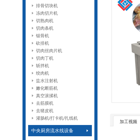
排骨切块机
冻肉切片机
切熟肉机
切肉条机
锯骨机
砍排机
切肉丝肉片机
切肉丁机
斩拌机
绞肉机
盐水注射机
嫩化断筋机
真空滚揉机
去筋膜机
去猪皮机
灌肠机/打卡机/扎线机
加工视频
中央厨房流水线设备