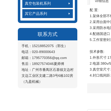
详细信息
真空包装机系列
配 置:
其它产品系列
1.架体全部
2.采用台面
3.采用防水电
联系方式
4.配德国进口 1
5.工作室密
手机：15218852075（郭生）
技术参数:
电话：020-89000643
1.外形尺寸:17
邮箱：1795770356@qq.com
2.电源:380v/5
售后：18927574046夏师傅
3.真空室尺寸:8
地址：广州市番禺区石基镇文边村
4.封口线间距:
文边工业区文建二路3号6栋102房
（九盈机械）