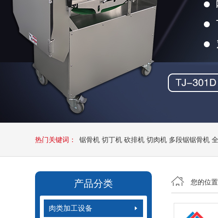
热门关键词：
锯骨机
切丁机
砍排机
切肉机
多段锯锯骨机
产品分类
您的位
肉类加工设备