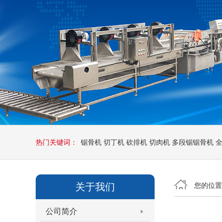
热门关键词：
锯骨机
切丁机
砍排机
切肉机
多段锯锯骨机
关于我们
您的位
公司简介