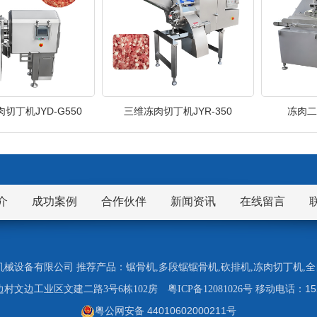
切丁机JYD-G550
三维冻肉切丁机JYR-350
冻肉二
介
成功案例
合作伙伴
新闻资讯
在线留言
市九盈机械设备有限公司 推荐产品：
锯骨机
,
多段锯锯骨机
,
砍排机
,
冻肉切丁机
,
全
1
村文边工业区文建二路3号6栋102房
粤ICP备12081026号
移动电话：
粤公网安备 44010602000211号