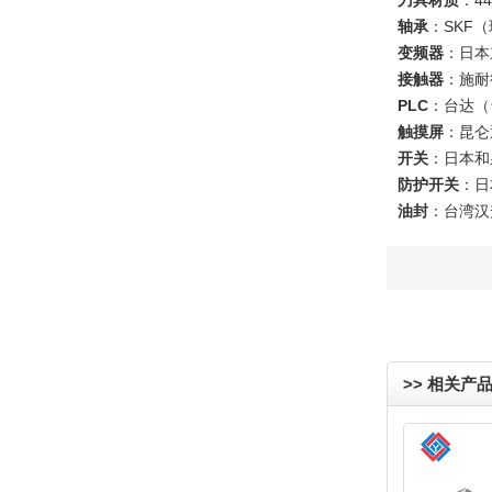
刀具材质
：4
轴承
：SKF
变频器
：日本
接触器
：施耐
PLC
：台达（
触摸屏
：昆仑
开关
：日本和
防护开关
：日
油封
：台湾汉
>> 相关产