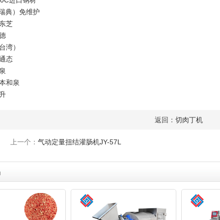
40C进口钢材
（瑞典）免维护
东芝
德
台湾）
通态
泉
本和泉
升
返回：
切肉丁机
上一个：
气动定量扭结灌肠机JY-57L
品