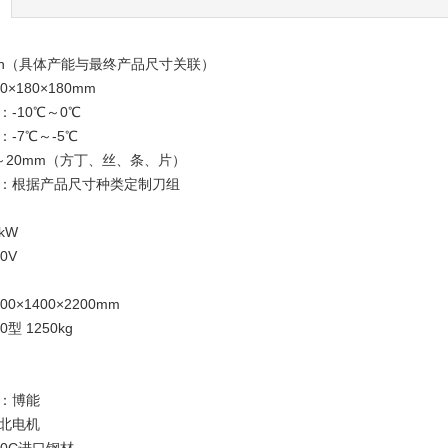
3t/h（具体产能与最终产品尺寸关联）
0×180×180mm
：-10℃～0℃
：-7℃～-5℃
～20mm（方丁、丝、条、片）
：根据产品尺寸种类定制刀组
5kW
0V
00×1400×2200mm
0型 1250kg
：博能
北电机