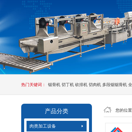
热门关键词：
锯骨机
切丁机
砍排机
切肉机
多段锯锯骨机
产品分类
您的位
肉类加工设备