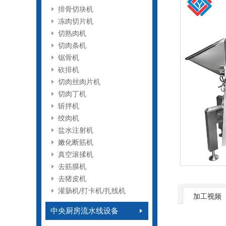
排骨切块机
冻肉切片机
切熟肉机
切肉条机
锯骨机
砍排机
切肉丝肉片机
切肉丁机
斩拌机
绞肉机
盐水注射机
嫩化断筋机
真空滚揉机
去筋膜机
去猪皮机
灌肠机/打卡机/扎线机
加工视频
中央厨房流水线设备