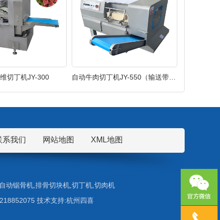
维切丁机JY-300
自动牛肉切丁机JY-550（输送带款）
联系我们
网站地图
XML地图
自动锯骨机
,
排骨切块机
,
切丁机
,
切肉机
5218852075 技术支持:杭州四喜