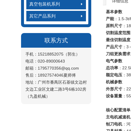
详细信息
真空包装机系列
基本参数
其它产品系列
产能
：1.5-
原料尺寸
：18
切割温度范围
联系方式
最佳切割温度
产品尺寸
：3
刀组更换需求
手机：15218852075（郭生）
电气参数
电话：020-89000643
总功率
：22.
邮箱：1795770356@qq.com
额定电压
：38
售后：18927574046夏师傅
机械参数
地址：广州市番禺区石基镇文边村
外形尺寸
：22
文边工业区文建二路3号6栋102房
设备重量
：55
（九盈机械）
核心配置清单
主电机减速机
刨刀电机
：河