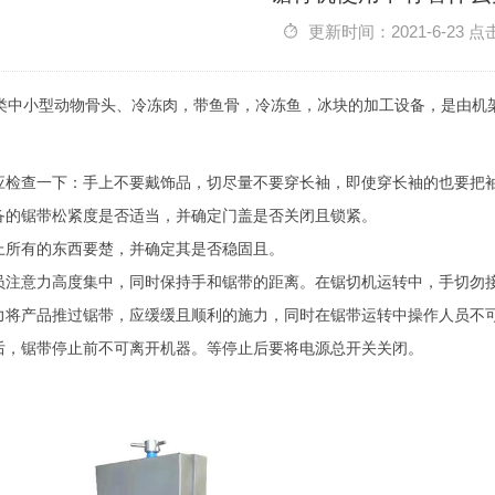
更新时间：2021-6-23 点
类中小型动物骨头、冷冻肉，带鱼骨，冷冻鱼，冰块的加工设备，是由机
，应检查一下：手上不要戴饰品，切尽量不要穿长袖，即使穿长袖的也要把
设备的锯带松紧度是否适当，并确定门盖是否关闭且锁紧。
面上所有的东西要楚，并确定其是否稳固且。
人员注意力高度集中，同时保持手和锯带的距离。在锯切机运转中，手切勿
用力将产品推过锯带，应缓缓且顺利的施力，同时在锯带运转中操作人员不
束后，锯带停止前不可离开机器。等停止后要将电源总开关关闭。