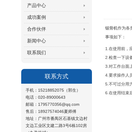
产品中心
成功案例
锯骨机
作为各
合作伙伴
事项如下：
新闻中心
1.在使用前
联系我们
2.检查一下
3.对工作台
4.要求操作
联系方式
5.不可过分
手机：15218852075（郭生）
6.在使用结
电话：020-89000643
邮箱：1795770356@qq.com
售后：18927574046夏师傅
地址：广州市番禺区石基镇文边村
文边工业区文建二路3号6栋102房