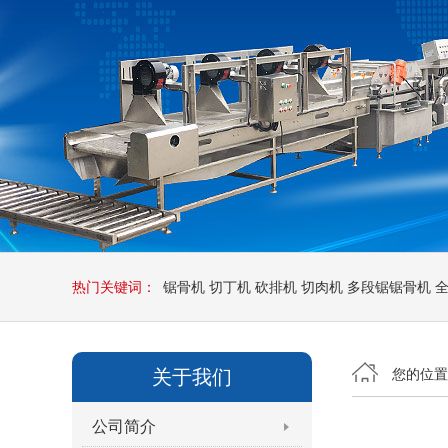
热门关键词：
锯骨机
切丁机
砍排机
切肉机
多段锯锯骨机
关于我们
您的位
公司简介