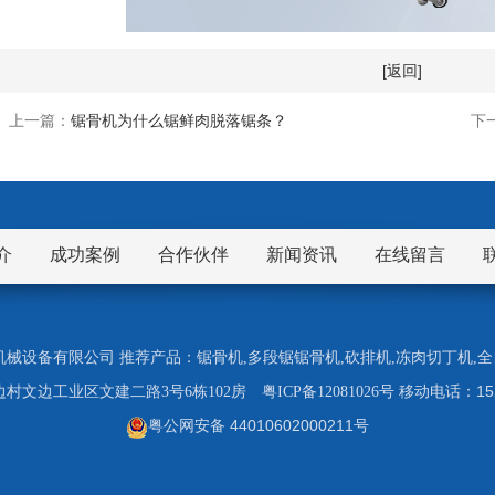
[返回]
上一篇：
锯骨机为什么锯鲜肉脱落锯条？
下
介
成功案例
合作伙伴
新闻资讯
在线留言
市九盈机械设备有限公司 推荐产品：
锯骨机
,
多段锯锯骨机
,
砍排机
,
冻肉切丁机
,
全
1
村文边工业区文建二路3号6栋102房
粤ICP备12081026号
移动电话：
粤公网安备 44010602000211号