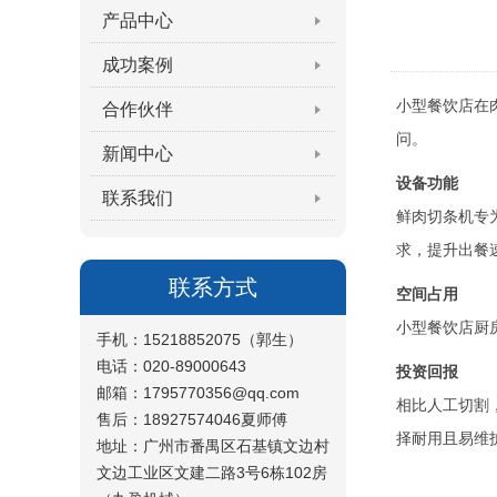
产品中心
成功案例
小型餐饮店在
合作伙伴
问。
新闻中心
设备功能
联系我们
鲜肉切条机专
求，提升出餐
联系方式
空间占用
小型餐饮店厨
手机：15218852075（郭生）
电话：020-89000643
投资回报
邮箱：1795770356@qq.com
相比人工切割
售后：18927574046夏师傅
择耐用且易维
地址：广州市番禺区石基镇文边村
文边工业区文建二路3号6栋102房