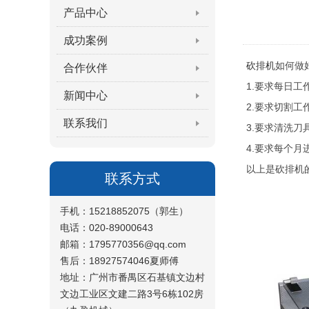
产品中心
成功案例
砍排机
如何做
合作伙伴
1.要求每日
新闻中心
2.要求切割
联系我们
3.要求清洗
4.要求每个
以上是砍排机
联系方式
手机：15218852075（郭生）
电话：020-89000643
邮箱：1795770356@qq.com
售后：18927574046夏师傅
地址：广州市番禺区石基镇文边村
文边工业区文建二路3号6栋102房