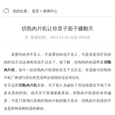
您的位置：
首页
>
新闻中心
切熟肉片机让你里子面子赚翻天
更新时间：2013-11-23 点击:4510次
喜爱吃肉并不丢人，不喜爱切肉也不丢人，可是若是找不到切
肉的佳方法这就有些说不过去了。据了解，切肉快的机器即是
切熟
肉片机
，如今一款切熟肉片机报价在五千元左右。若是能与切熟肉
片机厂家进行杰出的交流和洽谈报价还会有扣头。
冬天运用
切熟肉片机
合算，为下厨人员减轻了劳动强度也节省了许
多名贵的时刻。或许关于普通家庭来说，切熟肉片机报价有些偏
贵，可是只需我们采购切熟肉片机的毅力坚决，切熟肉片机报价不
会是影响采购机器的缘由。