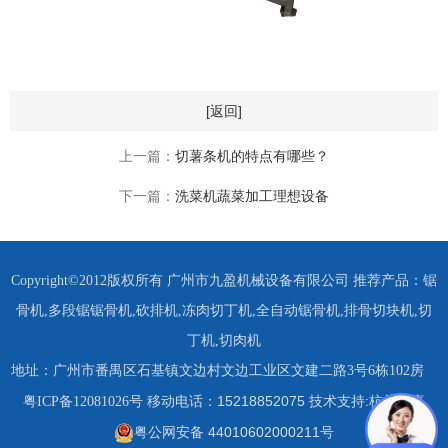
[返回]
上一篇：
切薯条机的特点有哪些？
下一篇：
洗菜机蔬菜加工理想设备
Copyright©2012版权所有 广州市九盈机械设备有限公司 推荐产品：
锯
骨机
,
多段锯锯骨机
,
砍排机
,
冻肉切丁机
,
全自动锯骨机
,
排骨切块机
,
切
丁机
,
切肉机
地址：广州市番禺区石基镇文边村文边工业区文建二路3号6栋102房
15218852075 技术支持:杭州四喜
粤ICP备12081026号
移动电话：
粤公网安备 44010602000211号