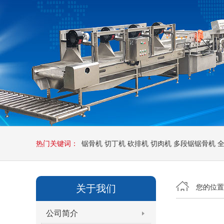
热门关键词：
锯骨机
切丁机
砍排机
切肉机
多段锯锯骨机
关于我们
您的位
公司简介