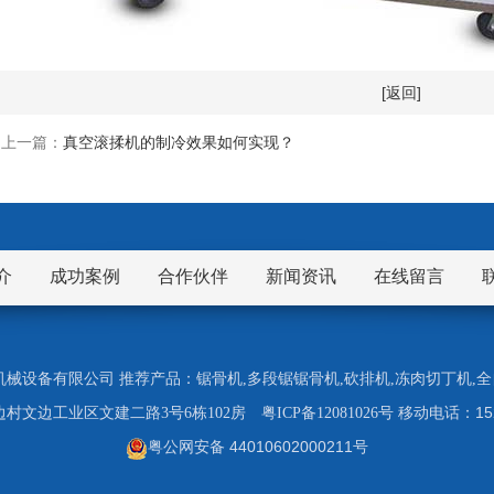
[返回]
上一篇：
真空滚揉机的制冷效果如何实现？
介
成功案例
合作伙伴
新闻资讯
在线留言
市九盈机械设备有限公司 推荐产品：
锯骨机
,
多段锯锯骨机
,
砍排机
,
冻肉切丁机
,
全
1
村文边工业区文建二路3号6栋102房
粤ICP备12081026号
移动电话：
粤公网安备 44010602000211号