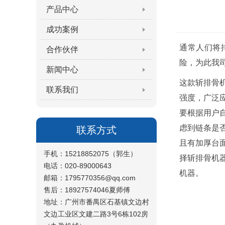
产品中心
成功案例
通常人们将
合作伙伴
险，为此我
新闻中心
这款斩排骨
联系我们
强度，广泛
要根据用户
虑到链条是
联系方式
且有加厚台
手机：15218852075（郭生）
择斩排骨机
电话：020-89000643
机器。
邮箱：1795770356@qq.com
售后：18927574046夏师傅
地址：广州市番禺区石基镇文边村
文边工业区文建二路3号6栋102房