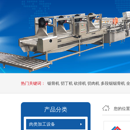
热门关键词：
锯骨机
切丁机
砍排机
切肉机
多段锯锯骨机
产品分类
您的位
肉类加工设备