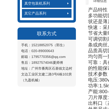
详细信息
真空包装机系列
产品特性
其它产品系列
多功能切
状还是薄
快速：采
节省大量
联系方式
可调切割
条或肉丝
手机：15218852075（郭生）
品质高切
电话：020-89000643
均匀而一
邮箱：1795770356@qq.com
可靠：具
售后：18927574046夏师傅
的性能保
地址：广州市番禺区石基镇文边村
技术参数
文边工业区文建二路3号6栋102房
电压:380
（九盈机械）
功率:1.5k
产能:800-
刀片厚度:
出料口〔高*