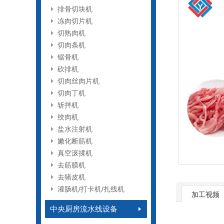
排骨切块机
冻肉切片机
切熟肉机
切肉条机
锯骨机
砍排机
切肉丝肉片机
切肉丁机
斩拌机
绞肉机
盐水注射机
嫩化断筋机
真空滚揉机
去筋膜机
去猪皮机
灌肠机/打卡机/扎线机
加工视频
中央厨房流水线设备