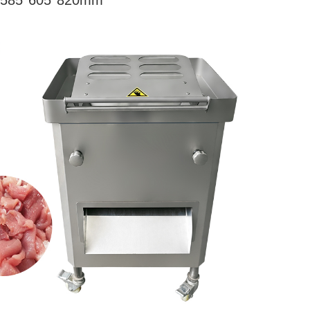
85*605*820mm