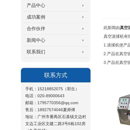
产品中心
成功案例
此新闻由
真空
合作伙伴
真空滚揉机有
新闻中心
1.滚揉机使
联系我们
2.产品在真
3.产品在真
联系方式
手机：15218852075（郭生）
电话：020-89000643
邮箱：1795770356@qq.com
售后：18927574046夏师傅
地址：广州市番禺区石基镇文边村
文边工业区文建二路3号6栋102房