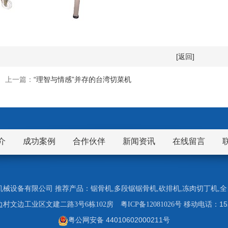
[返回]
上一篇：
“理智与情感”并存的台湾切菜机
介
成功案例
合作伙伴
新闻资讯
在线留言
市九盈机械设备有限公司 推荐产品：
锯骨机
,
多段锯锯骨机
,
砍排机
,
冻肉切丁机
,
全
1
村文边工业区文建二路3号6栋102房
粤ICP备12081026号
移动电话：
粤公网安备 44010602000211号