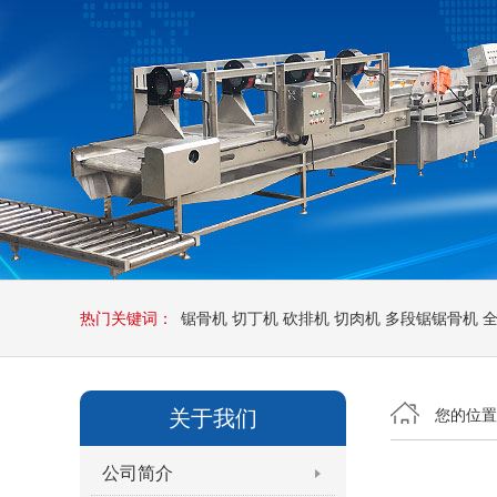
热门关键词：
锯骨机
切丁机
砍排机
切肉机
多段锯锯骨机
关于我们
您的位
公司简介