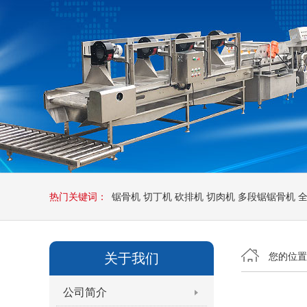
热门关键词：
锯骨机
切丁机
砍排机
切肉机
多段锯锯骨机
关于我们
您的位
公司简介