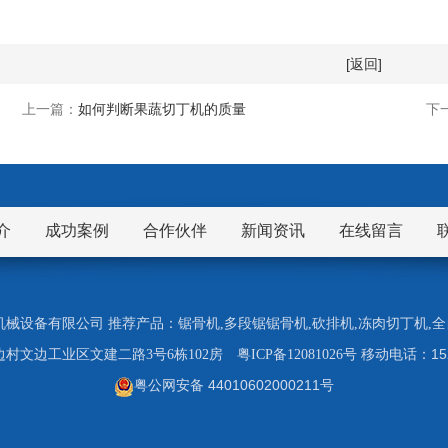
[返回]
上一篇：
如何判断果蔬切丁机的质量
下
介
成功案例
合作伙伴
新闻资讯
在线留言
市九盈机械设备有限公司 推荐产品：
锯骨机
,
多段锯锯骨机
,
砍排机
,
冻肉切丁机
,
全
1
村文边工业区文建二路3号6栋102房
粤ICP备12081026号
移动电话：
粤公网安备 44010602000211号