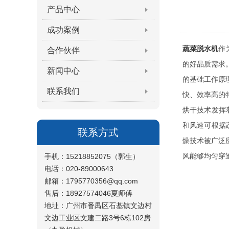
产品中心
成功案例
蔬菜脱水机
作
合作伙伴
的好品质需求
新闻中心
的基础工作原
联系我们
快、效率高的
烘干技术发挥
和风速可根据
联系方式
燥技术被广泛
风能够均匀穿
手机：15218852075（郭生）
电话：020-89000643
邮箱：1795770356@qq.com
售后：18927574046夏师傅
地址：广州市番禺区石基镇文边村
文边工业区文建二路3号6栋102房