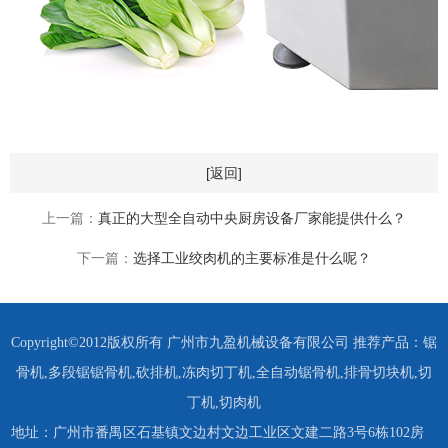
[返回]
上一篇：
真正的大型全自动中央厨房设备厂家能提供什么？
下一篇：
选择工业绞肉机的主要标准是什么呢？
Copyright©2012版权所有 广州市九盈机械设备有限公司 推荐产品：
锯
骨机
,
多段锯锯骨机
,
砍排机
,
冻肉切丁机
,
全自动锯骨机
,
排骨切块机
,
切
丁机
,
切肉机
地址：广州市番禺区石基镇文边村文边工业区文建二路3号6栋102房