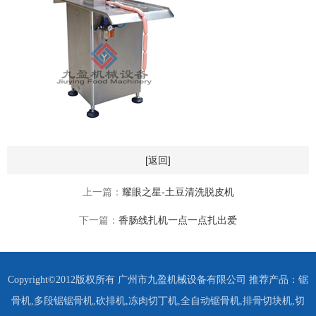
[返回]
上一篇：
耀眼之星-土豆清洗脱皮机
下一篇：
香肠线扎机一点一点扎出爱
Copyright©2012版权所有 广州市九盈机械设备有限公司 推荐产品：
锯
骨机
,
多段锯锯骨机
,
砍排机
,
冻肉切丁机
,
全自动锯骨机
,
排骨切块机
,
切