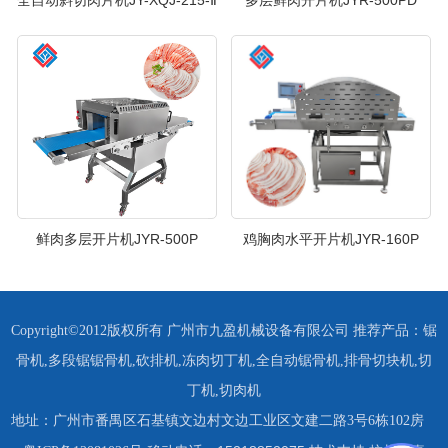
全自动斜切肉片机JY-XQJ-215-Ⅱ
多层鲜肉开片机JYR-500PD
鲜肉多层开片机JYR-500P
鸡胸肉水平开片机JYR-160P
Copyright©2012版权所有 广州市九盈机械设备有限公司 推荐产品：
锯
骨机
,
多段锯锯骨机
,
砍排机
,
冻肉切丁机
,
全自动锯骨机
,
排骨切块机
,
切
丁机
,
切肉机
地址：广州市番禺区石基镇文边村文边工业区文建二路3号6栋102房