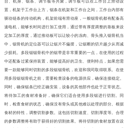
台、机身、锯条、调节板等共聚，调节板可以在工作台上滑动设
置，机架于工作台上方，锯条在机架和工作台之间，工作台内部有
驱动链条的传动机构，机架前端有滑动座，一般锯骨机都有配备高
速电机，能够长时间进行加工使用，通过带有厚度调整的靠板来设
定加工的厚度，通过推动板可以让较小的冻肉、骨头推入锯骨机当
中，锯骨机的定位器可以让锯片不偏摆，让锯断的切片越少从而减
少损耗。多段锯锯骨机中的锯带是非常重要的一点，在使用的过程
中还配备过紧保持装置，能够提高好的卫生、便利特点，如果您需
要一款能够同时切割的多段锯锯骨机，欢迎和我司取得联系。在使
用多段锯锯骨机之前，需要检查设备的电源供应，确保连接稳定。
同时，确保锯条已经正确安装，设备的其他部件也处于正常状态。
将待加工的食材准备好，确保它们适合使用多段锯进行切割。同
时，检查食材的状态，确保没有骨头或其他难以处理的部分。根据
食材的特性，调整切割参数。这包括切割速度、切割厚度等。合理
的参数调整将有助于获得好的切割效果。将待切割的食材放置在设