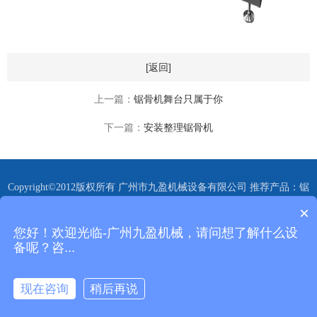
[返回]
上一篇：
锯骨机舞台只属于你
下一篇：
安装整理锯骨机
Copyright©2012版权所有 广州市九盈机械设备有限公司 推荐产品：
锯
骨机
,
多段锯锯骨机
,
砍排机
,
冻肉切丁机
,
全自动锯骨机
,
排骨切块机
,
切
×
丁机
,
切肉机
您好！欢迎光临-广州九盈机械，请问想了解什么设
备呢？咨...
地址：广州市番禺区石基镇文边村文边工业区文建二路3号6栋102房
15218852075 技术支持:杭州四喜
粤ICP备12081026号
移动电话：
现在咨询
稍后再说
粤公网安备 44010602000211号