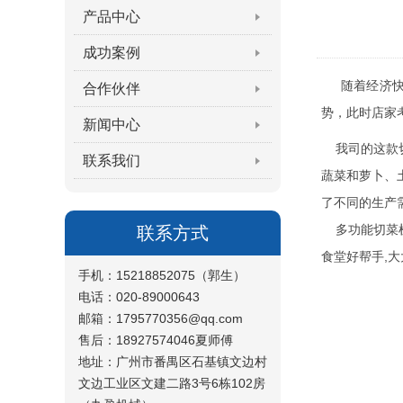
产品中心
成功案例
随着经济快速
合作伙伴
势，此时店家
新闻中心
我司的这款切
联系我们
蔬菜和萝卜、
了不同的生产
多功能切菜机
联系方式
食堂好帮手,
手机：15218852075（郭生）
电话：020-89000643
邮箱：1795770356@qq.com
售后：18927574046夏师傅
地址：广州市番禺区石基镇文边村
文边工业区文建二路3号6栋102房