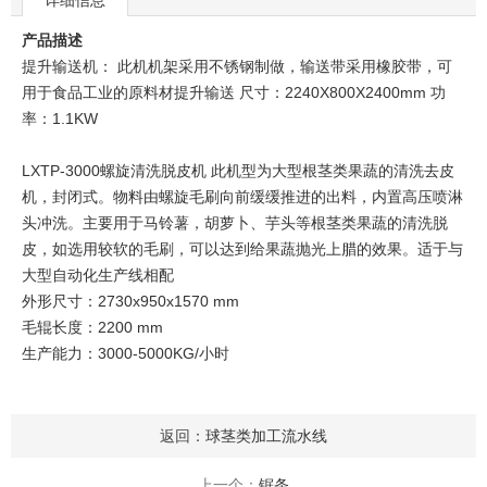
详细信息
产品描述
提升输送机： 此机机架采用不锈钢制做，输送带采用橡胶带，可
用于食品工业的原料材提升输送 尺寸：2240X800X2400mm 功
率：1.1KW
LXTP-3000螺旋清洗脱皮机 此机型为大型根茎类果蔬的清洗去皮
机，封闭式。物料由螺旋毛刷向前缓缓推进的出料，内置高压喷淋
头冲洗。主要用于马铃薯，胡萝卜、芋头等根茎类果蔬的清洗脱
皮，如选用较软的毛刷，可以达到给果蔬抛光上腊的效果。适于与
大型自动化生产线相配
外形尺寸：2730x950x1570 mm
毛辊长度：2200 mm
生产能力：3000-5000KG/小时
返回：
球茎类加工流水线
上一个：
锯条