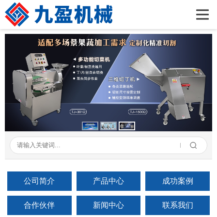
首页
公司简介
产品展示
新闻资讯
成功案例
在线留言
联系我们
公司简介
产品中心
成功案例
合作伙伴
新闻中心
联系我们