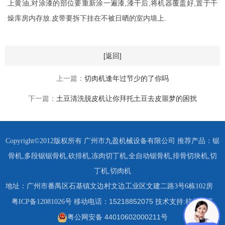
上黄油,对涂漆的部位要重新涂一遍漆,漆干后,将机器覆盖好,置于干
燥库房内存放.皮带要拆下挂在不被日晒的室内墙上.
[返回]
上一篇：
切肉机逢年过节少的了你吗
下一篇：
土豆清洗脱皮机让你拜托土豆去皮噩梦的困扰
Copyright©2012版权所有 广州市九盈机械设备有限公司 推荐产品：
锯
骨机
,
多段锯锯骨机
,
砍排机
,
冻肉切丁机
,
全自动锯骨机
,
排骨切块机
,
切
丁机
,
切肉机
地址：广州市番禺区石基镇文边村文边工业区文建二路3号6栋102房
15218852075 技术支持:杭州四喜
粤ICP备12081026号
移动电话：
粤公网安备 44010602000211号