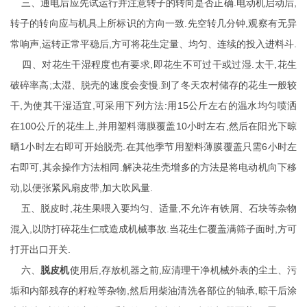
三、通电后应先试运行并注意转子的转向是否正确.电动机启动后,
转子的转向应与机具上所标识的方向一致.先空转几分钟,观察有无异
常响声,运转正常平稳后,方可将花生定量、均匀、连续的投入进料斗.
四、对花生干湿程度也有要求,即花生不可过干或过湿.太干,花生
破碎率高;太湿、脱壳的速度会变慢.到了冬天农村储存的花生一般较
干,为使其干湿适宜,可采用下列方法:用15公斤左右的温水均匀喷洒
在100公斤的花生上,并用塑料薄膜覆盖10小时左右,然后在阳光下晾
晒1小时左右即可开始脱壳.在其他季节用塑料薄膜覆盖只需6小时左
右即可,其余操作方法相同.解决花生壳增多的方法是将电动机向下移
动,以便张紧风扇皮带,加大吹风量.
五、脱皮时,花生果喂入要均匀、适量,不允许有铁屑、石块等杂物
混入,以防打碎花生仁或造成机械事故.当花生仁覆盖满筛子面时,方可
打开出口开关.
六、
脱皮机
使用后,存放机器之前,应清理干净机械外表的尘土、污
垢和内部残存的籽粒等杂物,然后用柴油清洗各部位的轴承,晾干后涂