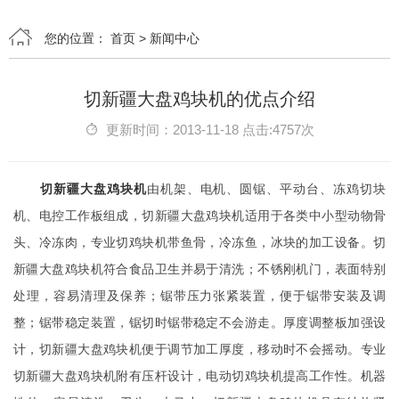
您的位置：
首页
>
新闻中心
切新疆大盘鸡块机的优点介绍
更新时间：2013-11-18 点击:4757次
切新疆大盘鸡块机
由机架、电机、圆锯、平动台、冻鸡切块
机、电控工作板组成，切新疆大盘鸡块机适用于各类中小型动物骨
头、冷冻肉，专业切鸡块机带鱼骨，冷冻鱼，冰块的加工设备。切
新疆大盘鸡块机符合食品卫生并易于清洗；不锈刚机门，表面特别
处理，容易清理及保养；锯带压力张紧装置，便于锯带安装及调
整；锯带稳定装置，锯切时锯带稳定不会游走。厚度调整板加强设
计，切新疆大盘鸡块机便于调节加工厚度，移动时不会摇动。专业
切新疆大盘鸡块机附有压杆设计，电动切鸡块机提高工作性。机器