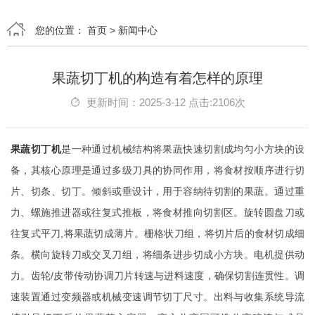
您的位置：
首页
>
新闻中心
果蔬切丁机的构造有着怎样的原理
更新时间：2025-3-12 点击:2106次
果蔬切丁机
是一种通过机械结构将果蔬快速切割成均匀小方块的设
备，其核心原理是通过多级刀具的协同作用，将食材按顺序进行切
片、切条、切丁。倾斜或垂设计，用于容纳待切割的果蔬。通过重
力、螺施推进器或往复式推板，将食材推向切割区。旋转圆盘刀或
往复式平刀,将果蔬切成薄片。栅格状刀组，将切片后的食材切成细
条。横向旋转刀或交叉刀组，将细条进步切成小方块。电机提供动
力。齿轮/皮带传动协调刀片转速与进料速度，确保切割连贯性。调
速装置通过变频器或机械变速调节切丁尺寸。出料与收集系统导流