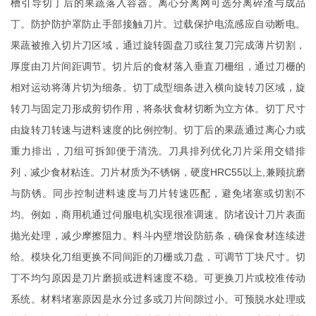
槽引导切丁后的果蔬落入容器。离心分离网可选分离碎渣与成品
丁。防护防护罩防止手部接触刀片。过载保护电流感应自动断电。
果蔬被推入切片刀区域，通过旋转圆盘刀或往复刀完成薄片切割，
厚度由刀片间距调节。切片后的食材落入垂直刀栅组，通过刀栅的
相对运动将薄片切为细条。切丁成型细条进入横向旋转刀区域，旋
转刀与固定刀形成剪切作用，将条状食材切断为立方体。切丁尺寸
由旋转刀转速与进料速度的比例控制。切丁后的果蔬通过离心力或
重力排出，刀组可拆卸便于清洗。刀具排列优化刀片采用交错排
列，减少食材粘连。刀片材质为不锈钢，硬度HRC55以上,兼顾抗磨
与防锈。同步控制进料速度与刀片转速匹配，避免堵塞或切割不
均。例如，商用机通过伺服电机实现很准调速。防堵设计刀片表面
抛光处理，减少摩擦阻力。料斗内壁增设防筋条，确保食材连续进
给。模块化刀组更换不同间距的刀栅或刀盘，可调节丁块尺寸。切
丁不均匀原因是刀片磨损或进料速度不稳。可更换刀片或校准传动
系统。材料堵塞原因是水分过多或刀片间隙过小。可预脱水处理或